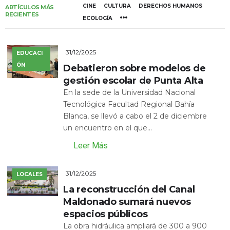
CINE
CULTURA
DERECHOS HUMANOS
ARTÍCULOS MÁS
RECIENTES
ECOLOGÍA
31/12/2025
EDUCACI
ÓN
Debatieron sobre modelos de
gestión escolar de Punta Alta
En la sede de la Universidad Nacional
Tecnológica Facultad Regional Bahía
Blanca, se llevó a cabo el 2 de diciembre
un encuentro en el que...
Leer Más
31/12/2025
LOCALES
La reconstrucción del Canal
Maldonado sumará nuevos
espacios públicos
La obra hidráulica ampliará de 300 a 900