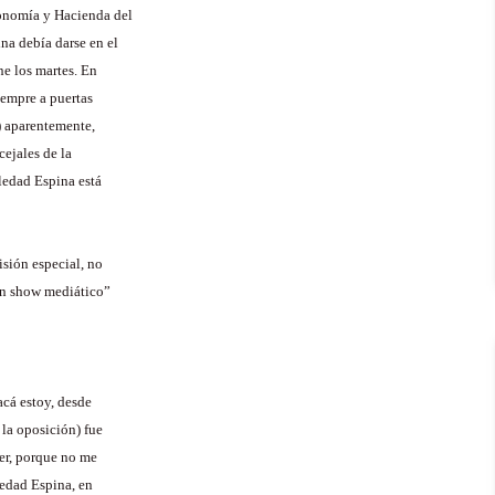
Economía y Hacienda del
na debía darse en el
ne los martes. En
iempre a puertas
o) aparentemente,
cejales de la
oledad Espina está
isión especial, no
“un show mediático”
acá estoy, desde
 la oposición) fue
der, porque no me
ledad Espina, en