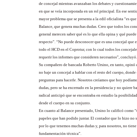
de concejal mientras avanzaban los debates y cuestionamie
en que se veía incorporada en un rol principal. En ese sentid
mayor problema que se presenta a la edil oficialista “es que
Balance, que genera muchas dudas. Creo que todos los conc
general merecen saber qué es lo que ella opina y qué puede 
respecto”. “No puede desconocer que es una concejal que e
todo el HCD en el Coprotur, con lo cual todos los concejale
requerir los informes que consideren necesarios”, concluyó.
Su compañero de bancada Roberto Ursino, en tanto, opinó 
no baje un concejal a hablar con el resto del cuerpo, donde
preguntas para hacerle. Nosotros creíamos que hoy podíam
dudas, pero se ha encerrado en la presidencia y no quiere baj
radical anticipó que se encontraba en estudio la posibilidad
desde el cuerpo en su conjunto.
En cuanto al Balance presentado, Ursino lo calificó como 
papeles que han podido juntar. El contador que lo hizo no 
por lo que tenemos muchas dudas y, para nosotros, no tien
fundamentación técnica”.