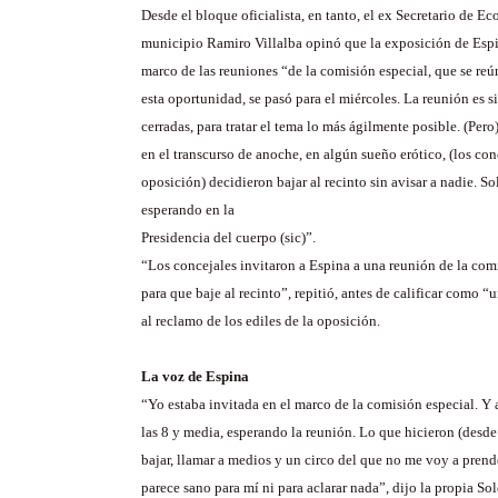
Desde el bloque oficialista, en tanto, el ex Secretario de 
municipio Ramiro Villalba opinó que la exposición de Espi
marco de las reuniones “de la comisión especial, que se reú
esta oportunidad, se pasó para el miércoles. La reunión es s
cerradas, para tratar el tema lo más ágilmente posible. (Per
en el transcurso de anoche, en algún sueño erótico, (los con
oposición) decidieron bajar al recinto sin avisar a nadie. S
esperando en la
Presidencia del cuerpo (sic)”.
“Los concejales invitaron a Espina a una reunión de la com
para que baje al recinto”, repitió, antes de calificar como 
al reclamo de los ediles de la oposición.
La voz de Espina
“Yo estaba invitada en el marco de la comisión especial. Y 
las 8 y media, esperando la reunión. Lo que hicieron (desde
bajar, llamar a medios y un circo del que no me voy a pren
parece sano para mí ni para aclarar nada”, dijo la propia So