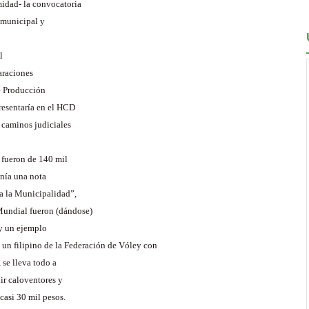
midad- la convocatoria
 municipal y
l
araciones
de Producción
presentaría en el HCD
s caminos judiciales
 fueron de 140 mil
enía una nota
 a la Municipalidad”,
 Mundial fueron (dándose)
oy un ejemplo
 un filipino de la Federación de Vóley con
 se lleva todo a
ir caloventores y
 casi 30 mil pesos.