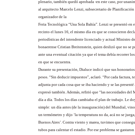
plenario, también quedó aprobada -en este caso, por unani
al arquitecto Marcelo Lenzi, subsecretario de Planificación
organizador de la
Feria Tecnológica “Una Sola Bahía”. Lenzi se presentó en e
recinto el lunes 16, el mismo día en que se conocieron decl
periodísticas del intendente licenciado y actual Ministro 
bonaerense Cristian Breitenstein, quien deslizó que no se 
ante una eventual citación ya que el tema debía recorrer lo
en que se encuentra.
Durante su presentación, Dialuce indicó que sus honorarios
pesos. “Sin deducir impuestos”, aclaró. “Por cada factura, t
adjunta por cada cosa que se iba haciendo y se las presenté
expresó también. Además, refirió que “las necesidades del
día a día. Todos los días cambiaba el plan de trabajo. Le d
simple: un día antes (de la inauguración) del Mundial, vino
un termómetro y dijo ‘la temperatura no da, acá no se juega,
Buenos Aires’. Contra viento y marea, tuvimos que consegu
tubos para calentar el estadio. Por ese problema se gastaron