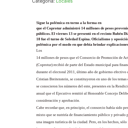
Categoría:
Locales
Sigue la polémica en torno a la forma en
que el Coprotur administró 14 millones de pesos proveni
públicos. El viernes 13 se presentó en el recinto Rubén Di
18 fue el turno de Soledad Espina. Oficialismo y oposici
polémica por el modo en que debía brindar explicaciones
Los
14 millones de pesos que el Consorcio de Promoción de Act
(Coprotur) recibió de parte del Estado municipal para finan
durante el electoral 2011, último año de gobierno efectivo 
Cristian Breitenstein, se constituyeron en uno de los temas
se conocieron los números del ente, presentes en la Rendic
anual que el Ejecutivo remitió al Honorable Concejo Delib
consideración y aprobación.
Cabe recordar que, en principio, el consorcio había sido p
mixto que se nutriría de financiamiento público y privado 
una imagen turística de la ciudad. Pero, en los hechos, sólo