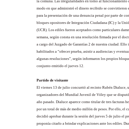
la comuna. Las irregularidades en torno al funcionamiento 
modo en que administró el dinero recibido se convirtieron 
para la presentación de una denuncia penal por parte de con
bloques opositores de Integración Ciudadana (IC) y la Uni
(UCR). Los ediles fueron aceptados como particulares damn
semana, según consta en una resolución firmada por el doc
a cargo del Juzgado de Garantías 2 de nuestra ciudad. Ello
habilitados a “ofrecer prueba, asistir a audiencias y eventu
algunas resoluciones”, según informaron los propios bloq
conjunto emitido el jueves 12.
Partido de visitante
El viernes 13 de julio concurrió al recinto Rubén Dialuce, 
organizadores del Mundial Juvenil de Vóley que se disputó
año pasado. Dialuce aparece como titular de tres facturas h
por un total de más de medio millón de pesos. Por ello, el c
decidió aprobar durante la sesión del jueves 5 de julio el p
proponía citarlo a brindar explicaciones ante los ediles. D