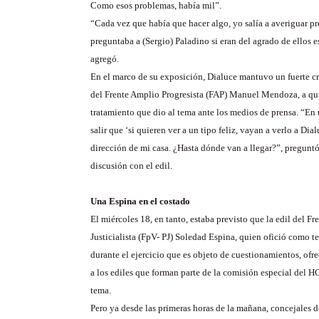
Como esos problemas, había mil”.
“Cada vez que había que hacer algo, yo salía a averiguar pr
preguntaba a (Sergio) Paladino si eran del agrado de ellos 
agregó.
En el marco de su exposición, Dialuce mantuvo un fuerte cr
del Frente Amplio Progresista (FAP) Manuel Mendoza, a qui
tratamiento que dio al tema ante los medios de prensa. “En 
salir que ‘si quieren ver a un tipo feliz, vayan a verlo a Dia
dirección de mi casa. ¿Hasta dónde van a llegar?”, preguntó
discusión con el edil.
Una Espina en el costado
El miércoles 18, en tanto, estaba previsto que la edil del Fre
Justicialista (FpV- PJ) Soledad Espina, quien ofició como t
durante el ejercicio que es objeto de cuestionamientos, ofr
a los ediles que forman parte de la comisión especial del H
tema.
Pero ya desde las primeras horas de la mañana, concejales d