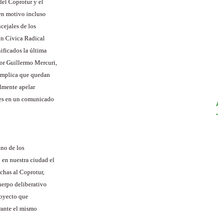
del Coprotur y el
en motivo incluso
cejales de los
ón Cívica Radical
ificados la última
tor Guillermo Mercuri,
 implica que quedan
almente apelar
ues en un comunicado
uno de los
 en nuestra ciudad el
echas al Coprotur,
uerpo deliberativo
royecto que
urante el mismo