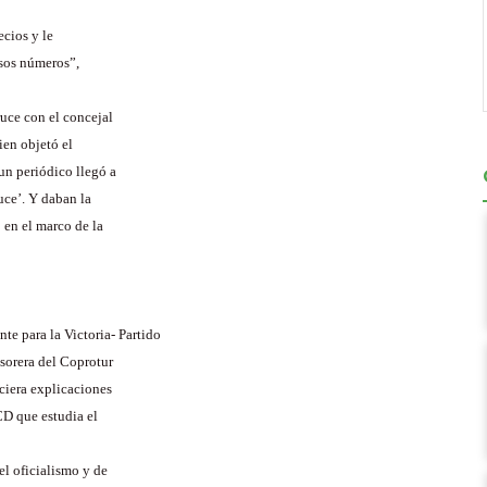
ecios y le
esos números”,
uce con el concejal
en objetó el
un periódico llegó a
luce’. Y daban la
 en el marco de la
nte para la Victoria- Partido
esorera del Coprotur
eciera explicaciones
CD que estudia el
el oficialismo y de