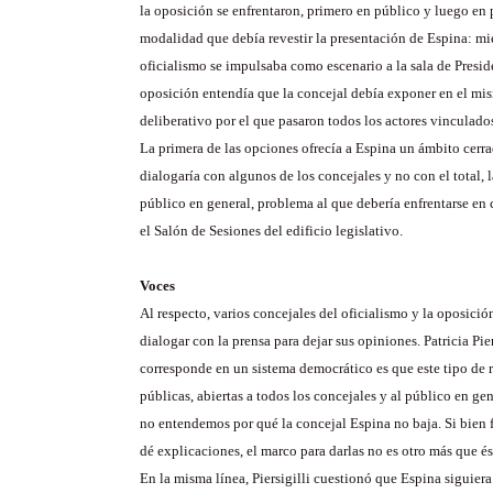
la oposición se enfrentaron, primero en público y luego en 
modalidad que debía revestir la presentación de Espina: mi
oficialismo se impulsaba como escenario a la sala de Presid
oposición entendía que la concejal debía exponer en el mi
deliberativo por el que pasaron todos los actores vinculados
La primera de las opciones ofrecía a Espina un ámbito cer
dialogaría con algunos de los concejales y no con el total, l
público en general, problema al que debería enfrentarse en
el Salón de Sesiones del edificio legislativo.
Voces
Al respecto, varios concejales del oficialismo y la oposici
dialogar con la prensa para dejar sus opiniones. Patricia Pie
corresponde en un sistema democrático es que este tipo de 
públicas, abiertas a todos los concejales y al público en gen
no entendemos por qué la concejal Espina no baja. Si bien 
dé explicaciones, el marco para darlas no es otro más que és
En la misma línea, Piersigilli cuestionó que Espina siguiera