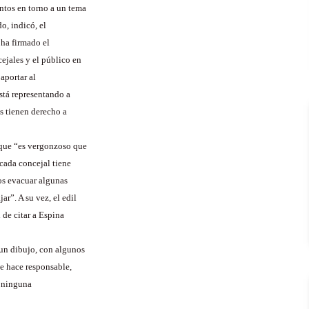
ntos en torno a un tema
o, indicó, el
 ha firmado el
ejales y el público en
aportar al
stá representando a
s tienen derecho a
que “es vergonzoso que
 cada concejal tiene
os evacuar algunas
ar”. A su vez, el edil
 de citar a Espina
“un dibujo, con algunos
se hace responsable,
e ninguna