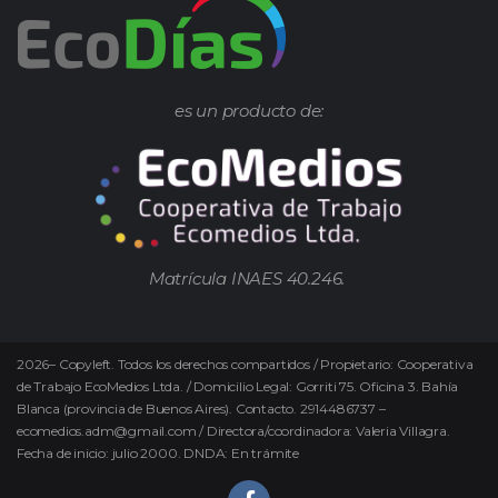
es un producto de:
Matrícula INAES 40.246.
2026
–
Copyleft.
Todos los derechos compartidos / Propietario: Cooperativa
de Trabajo EcoMedios Ltda. / Domicilio Legal: Gorriti 75. Oficina 3. Bahía
Blanca (provincia de Buenos Aires). Contacto. 2914486737 –
ecomedios.adm@gmail.com / Directora/coordinadora: Valeria Villagra.
Fecha de inicio: julio 2000. DNDA: En trámite