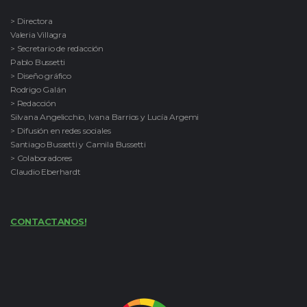
> Directora
Valeria Villagra
> Secretario de redacción
Pablo Bussetti
> Diseño gráfico
Rodrigo Galán
> Redacción
Silvana Angelicchio, Ivana Barrios y Lucía Argemi
> Difusión en redes sociales
Santiago Bussetti y Camila Bussetti
> Colaboradores
Claudio Eberhardt
CONTACTANOS!