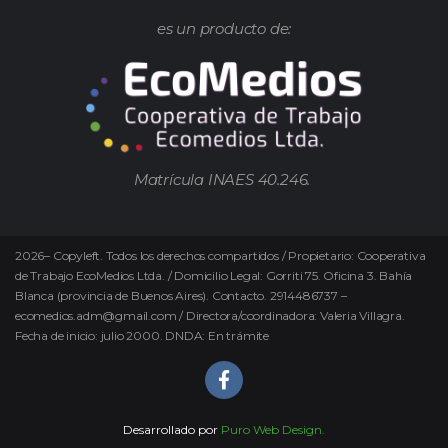
es un producto de:
Matrícula INAES 40.246.
2026
–
Copyleft.
Todos los derechos compartidos / Propietario: Cooperativa
de Trabajo EcoMedios Ltda. / Domicilio Legal: Gorriti 75. Oficina 3. Bahía
Blanca (provincia de Buenos Aires). Contacto. 2914486737 –
ecomedios.adm@gmail.com / Directora/coordinadora: Valeria Villagra.
Fecha de inicio: julio 2000. DNDA: En trámite
Desarrollado por
Puro Web Design.