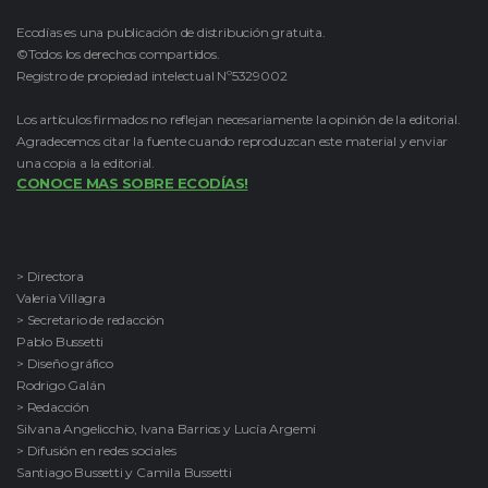
Ecodías es una publicación de distribución gratuita.
©Todos los derechos compartidos.
Registro de propiedad intelectual Nº5329002
Los artículos firmados no reflejan necesariamente la opinión de la editorial.
Agradecemos citar la fuente cuando reproduzcan este material y enviar
una copia a la editorial.
CONOCE MAS SOBRE ECODÍAS!
> Directora
Valeria Villagra
> Secretario de redacción
Pablo Bussetti
> Diseño gráfico
Rodrigo Galán
> Redacción
Silvana Angelicchio, Ivana Barrios y Lucía Argemi
> Difusión en redes sociales
Santiago Bussetti y Camila Bussetti