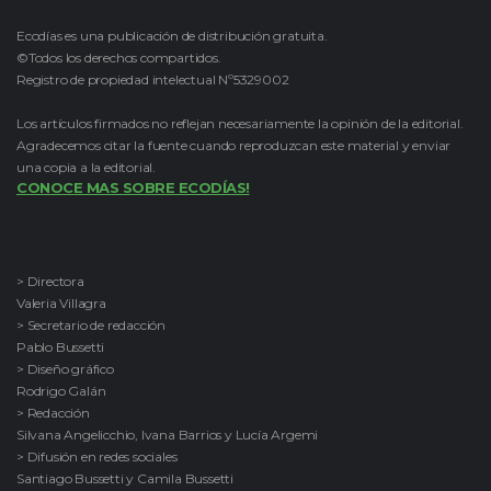
Ecodías es una publicación de distribución gratuita.
©Todos los derechos compartidos.
Registro de propiedad intelectual Nº5329002
Los artículos firmados no reflejan necesariamente la opinión de la editorial.
Agradecemos citar la fuente cuando reproduzcan este material y enviar
una copia a la editorial.
CONOCE MAS SOBRE ECODÍAS!
> Directora
Valeria Villagra
> Secretario de redacción
Pablo Bussetti
> Diseño gráfico
Rodrigo Galán
> Redacción
Silvana Angelicchio, Ivana Barrios y Lucía Argemi
> Difusión en redes sociales
Santiago Bussetti y Camila Bussetti