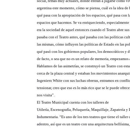
social, temas muy actuales, donde entran a jugarse cómo vi
argentina este momento, cómo se piensa, cuál es la idea de
qué pasa con la apropiación de los espacios, qué pasa con la
espacios que hacemos. Se va enriqueciendo, especialmente
era la sociedad de aquel entonces cuando el Teatro abre sus
pasaba con el Teatro antes, qué pasaba con las políticas cul
las mismas, cómo influyen las políticas de Estado en las polí
qué pasó con los gobiernos populares, los democráticos y d
de facto, o sea que no es un relato de memoria, empezamos a
Hablamos de las asimetrías, se construyó un Teatro con estas
cerca de la plaza central y estaban los movimientos anarqui
Ingeniero White con sus luchas obreras, entramos en confl
tensionar, creo que eso es lo más rico que se le puede ofrec
nos visita”.
El Teatro Municipal cuenta con los talleres de
Utilería, Escenografía, Peluquería, Maquillaje, Zapatería y
Indumentaria. “Es uno de los tres teatros que tiene el talle
adentro, así que es un teatro con una arquitectura bellísima