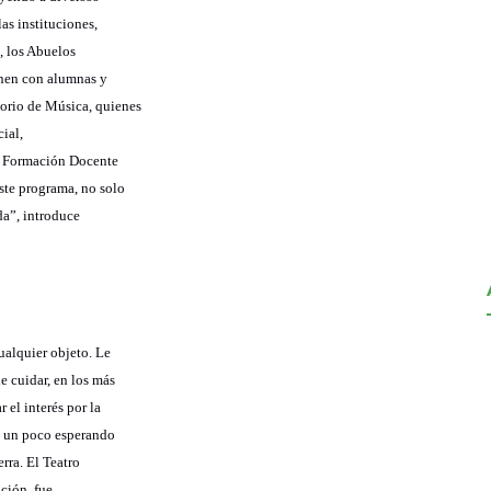
as instituciones,
, los Abuelos
enen con alumnas y
orio de Música, quienes
cial,
de Formación Docente
ste programa, no solo
ida”, introduce
ualquier objeto. Le
e cuidar, en los más
el interés por la
ero un poco esperando
erra. El Teatro
ción, fue