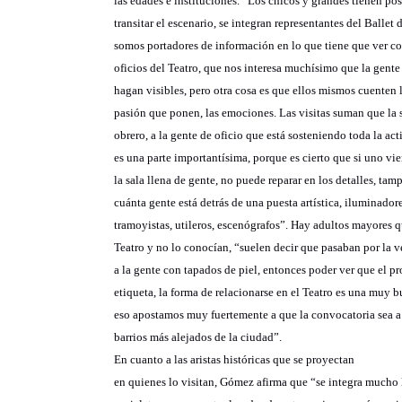
las edades e instituciones. “Los chicos y grandes tienen po
transitar el escenario, se integran representantes del Ballet 
somos portadores de información en lo que tiene que ver co
oficios del Teatro, que nos interesa muchísimo que la gente
hagan visibles, pero otra cosa es que ellos mismos cuenten 
pasión que ponen, las emociones. Las visitas suman que la 
obrero, a la gente de oficio que está sosteniendo toda la acti
es una parte importantísima, porque es cierto que si uno vie
la sala llena de gente, no puede reparar en los detalles, ta
cuánta gente está detrás de una puesta artística, iluminadore
tramoyistas, utileros, escenógrafos”. Hay adultos mayores q
Teatro y no lo conocían, “suelen decir que pasaban por la v
a la gente con tapados de piel, entonces poder ver que el pr
etiqueta, la forma de relacionarse en el Teatro es una muy b
eso apostamos muy fuertemente a que la convocatoria sea a 
barrios más alejados de la ciudad”.
En cuanto a las aristas históricas que se proyectan
en quienes lo visitan, Gómez afirma que “se integra mucho l