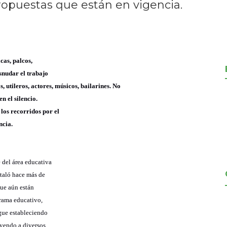
ropuestas que están en vigencia.
cas, palcos,
esnudar el trabajo
, utileros, actores, músicos, bailarines. No
n el silencio.
los recorridos por el
ncia.
e del área educativa
staló hace más de
que aún están
grama educativo,
igue estableciendo
uyendo a diversos