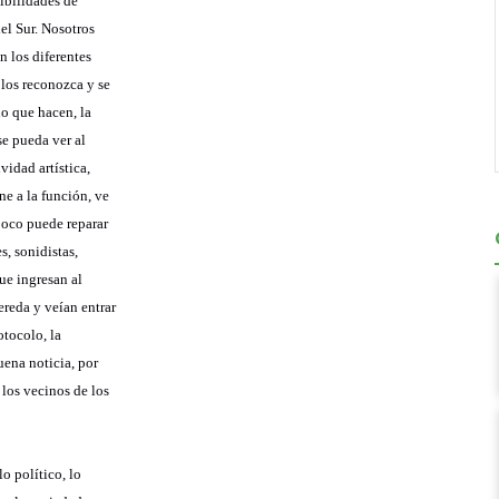
sibilidades de
del Sur. Nosotros
n los diferentes
 los reconozca y se
lo que hacen, la
se pueda ver al
vidad artística,
ne a la función, ve
mpoco puede reparar
s, sonidistas,
ue ingresan al
ereda y veían entrar
otocolo, la
uena noticia, por
los vecinos de los
o político, lo