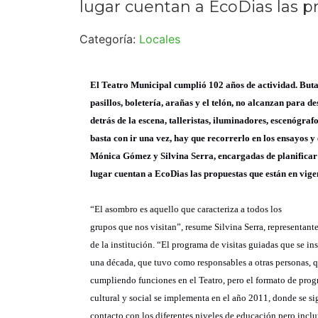
lugar cuentan a EcoDias las p
Categoría:
Locales
El Teatro Municipal cumplió 102 años de actividad. Buta
pasillos, boletería, arañas y el telón, no alcanzan para d
detrás de la escena,
talleristas
, iluminadores, escenógrafos
basta con ir una vez, hay que recorrerlo en los ensayos y e
Mónica Gómez y Silvina Serra, encargadas de planificar 
lugar cuentan a
EcoDias
las propuestas que están en vige
“El asombro es aquello que caracteriza a todos los
grupos que nos visitan”, resume Silvina Serra, representant
de la institución. “El programa de visitas guiadas que se in
una década, que tuvo como responsables a otras personas, 
cumpliendo funciones en el Teatro, pero el formato de pro
cultural y social se implementa en el año 2011, donde se s
contacto con los diferentes niveles de educación pero incl