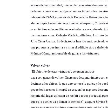
actores de la comunidad, interactúan con estos alumnos de l
cada uno aporta como nos pasa con los Abuelos lee cuentos
relatores de PAMI, alumnos de la Escuela de Teatro que vi
alumnos que hacen intervenciones en el espacio, Conservat
se están formando en diferentes niveles, ya sea primaria, ini
instituciones como Colegio María Auxiliadora, Instituto 
Julio César Avanza. Es decir, todos han ido enriqueciendo e
una propuesta que invita a visitar el edificio sino a darle v
Mónica Gómez, responsable de guiar a los visitantes.
Volver, volver
“El objetivo de estas visitas es que quien entre se
vaya con ganas de volver. Queremos despertar interés con c
decimos a los chicos, lo que uno conoce lo quiere y lo pued
pequeños hacemos hincapié en eso, en los mayores despertar 
historia del lugar, así tratar de recibir a todos por igual, p
que es lo que les va a llamar la atención”, asegura Silvina S
que es patrimonio histórico arquitectónico cultural de la Na