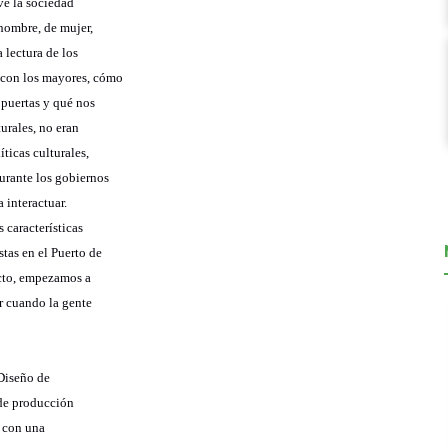
ve la sociedad
 hombre, de mujer,
 lectura de los
 con los mayores, cómo
 puertas y qué nos
turales, no eran
ticas culturales,
urante los gobiernos
 interactuar.
 características
stas en el Puerto de
icto, empezamos a
er cuando la gente
 Diseño de
r de producción
, con una