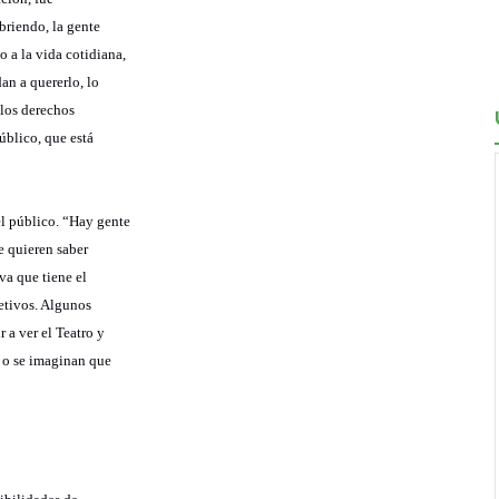
briendo, la gente
 a la vida cotidiana,
an a quererlo, lo
 los derechos
úblico, que está
l público. “Hay gente
e quieren saber
iva que tiene el
etivos. Algunos
 a ver el Teatro y
n o se imaginan que