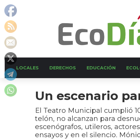
LOCALES
DERECHOS
EDUCACIÓN
ECOL
Un escenario par
El Teatro Municipal cumplió 102
telón, no alcanzan para desnuda
escenógrafos, utileros, actores
ensayos y en el silencio. Mónic