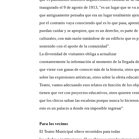
inaugurado el 9 de agosto de 1913, “es un lugar que se va a
que antiguamente pensaba que era un lugar totalmente ajeno
por el contrario vaya conociendo qué es lo que pasa, aprend
puedan cuidar y se apropien, que es un derecho, es parte de
culturales, con más razón tratándose de un edificio que es p
sostenido con el aporte de la comunidad”.
La diversidad de visitantes obliga a actualizar
constantemente la información al momento de la llegada de
que viene con ganas de conocer más de la historia, otros qu
sobre las expresiones artísticas, otros sobre la oferta educat
Teatro, vamos adecuando esos relatos en función de los obj
tienen que ver con proyectos educativos, otros quieren venir
que los chicos suban las escaleras porque nunca lo hiciero
esto es un palacio a donde era imposible ingresar”.
Para los vecinos
El Teatro Municipal ofrece recorridos para todas