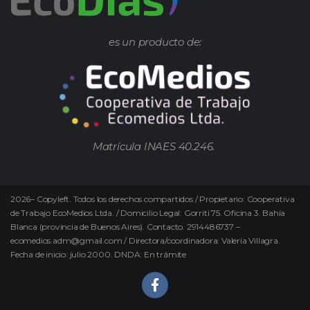
es un producto de:
Matrícula INAES 40.246.
2026
–
Copyleft.
Todos los derechos compartidos / Propietario: Cooperativa
de Trabajo EcoMedios Ltda. / Domicilio Legal: Gorriti 75. Oficina 3. Bahía
Blanca (provincia de Buenos Aires). Contacto. 2914486737 –
ecomedios.adm@gmail.com / Directora/coordinadora: Valeria Villagra.
Fecha de inicio: julio 2000. DNDA: En trámite