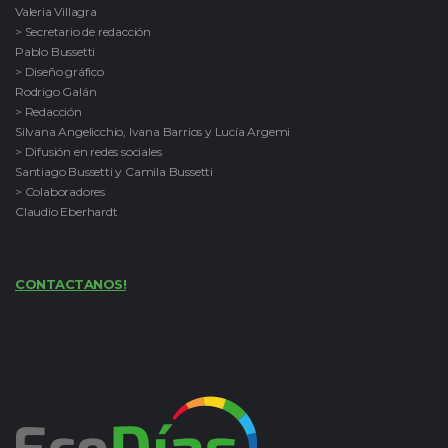
Valeria Villagra
> Secretario de redacción
Pablo Bussetti
> Diseño gráfico
Rodrigo Galán
> Redacción
Silvana Angelicchio, Ivana Barrios y Lucía Argemi
> Difusión en redes sociales
Santiago Bussetti y Camila Bussetti
> Colaboradores
Claudio Eberhardt
CONTACTANOS!