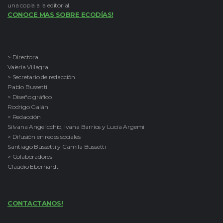
una copia a la editorial.
CONOCE MAS SOBRE ECODÍAS!
> Directora
Valeria Villagra
> Secretario de redacción
Pablo Bussetti
> Diseño gráfico
Rodrigo Galán
> Redacción
Silvana Angelicchio, Ivana Barrios y Lucía Argemi
> Difusión en redes sociales
Santiago Bussetti y Camila Bussetti
> Colaboradores
Claudio Eberhardt
CONTACTANOS!