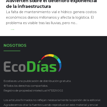
Advierten sobre el deterioro exponencial
de la infraestructura
La falta de mantenimiento vial e hídrico genera costos
económicos diarios millonarios y afecta la logística. El
problema es visible tras las lluvias, pero no...
Leer Más
NOSOTROS
Ecodías es una publicación de distribución gratuita.
©Todos los derechos compartidos.
Registro de propiedad intelectual Nº5329002
Los artículos firmados no reflejan necesariamente la opinión de la editorial.
Agradecemos citar la fuente cuando reproduzcan este material y enviar