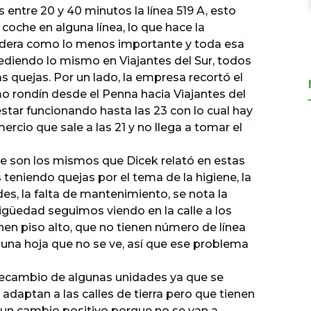
entre 20 y 40 minutos la línea 519 A, esto
 coche en alguna línea, lo que hace la
sidera como lo menos importante y toda esa
ediendo lo mismo en Viajantes del Sur, todos
 quejas. Por un lado, la empresa recortó el
timo rondín desde el Penna hacia Viajantes del
star funcionando hasta las 23 con lo cual hay
rcio que sale a las 21 y no llega a tomar el
e son los mismos que Dicek relató en estas
teniendo quejas por el tema de la higiene, la
des, la falta de mantenimiento, se nota la
igüedad seguimos viendo en la calle a los
nen piso alto, que no tienen número de línea
 una hoja que no se ve, así que ese problema
recambio de algunas unidades ya que se
daptan a las calles de tierra pero que tienen
 un cambio positivo porque no se van a