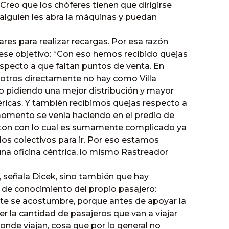
Creo que los chóferes tienen que dirigirse
 alguien les abra la máquinas y puedan
res para realizar recargas. Por esa razón
se objetivo: “Con eso hemos recibido quejas
specto a que faltan puntos de venta. En
 otros directamente no hay como Villa
o pidiendo una mejor distribución y mayor
éricas. Y también recibimos quejas respecto a
l momento se venía haciendo en el predio de
wton con lo cual es sumamente complicado ya
os colectivos para ir. Por eso estamos
una oficina céntrica, lo mismo Rastreador
 señala Dicek, sino también que hay
a de conocimiento del propio pasajero:
nte se acostumbre, porque antes de apoyar la
fer la cantidad de pasajeros que van a viajar
adonde viajan, cosa que por lo general no