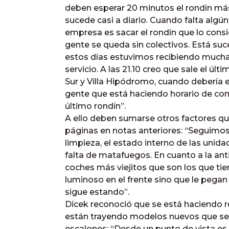
deben esperar 20 minutos el rondín más 
sucede casi a diario. Cuando falta algún
empresa es sacar el rondín que lo con
gente se queda sin colectivos. Está suc
estos días estuvimos recibiendo muchas
servicio. A las 21.10 creo que sale el úl
Sur y Villa Hipódromo, cuando debería e
gente que está haciendo horario de come
último rondín”.
A ello deben sumarse otros factores qu
páginas en notas anteriores: “Seguimos 
limpieza, el estado interno de las unida
falta de matafuegos. En cuanto a la ant
coches más viejitos que son los que tie
luminoso en el frente sino que le pegan
sigue estando”.
Dicek reconoció que se está haciendo 
están trayendo modelos nuevos que se a
escalones: “Desde un punto de vista es