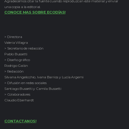
Agradecemos citar la fuente cuando reproduzcan este material y enviar
una copia a la editorial.
CONOCE MAS SOBRE ECODÍAS!
> Directora
Valeria Villagra
> Secretario de redacción
Pablo Bussetti
> Diseño gráfico
Rodrigo Galán
> Redacción
Silvana Angelicchio, Ivana Barrios y Lucía Argemi
> Difusión en redes sociales
Santiago Bussetti y Camila Bussetti
> Colaboradores
Claudio Eberhardt
CONTACTANOS!