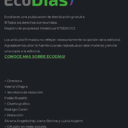
Ecodías es una publicación de distribución gratuita.
©Todos los derechos compartidos.
Registro de propiedad intelectual Nº5329002
Los artículos firmados no reflejan necesariamente la opinión de la editorial.
Agradecemos citar la fuente cuando reproduzcan este material y enviar
una copia a la editorial.
CONOCE MAS SOBRE ECODÍAS!
> Directora
Valeria Villagra
> Secretario de redacción
Pablo Bussetti
> Diseño gráfico
Rodrigo Galán
> Redacción
Silvana Angelicchio, Ivana Barrios y Lucía Argemi
> Difusión en redes sociales