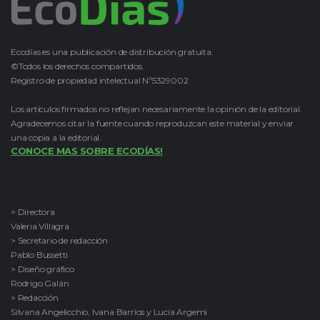
Ecodías es una publicación de distribución gratuita.
©Todos los derechos compartidos.
Registro de propiedad intelectual Nº5329002
Los artículos firmados no reflejan necesariamente la opinión de la editorial.
Agradecemos citar la fuente cuando reproduzcan este material y enviar
una copia a la editorial.
CONOCE MAS SOBRE ECODÍAS!
> Directora
Valeria Villagra
> Secretario de redacción
Pablo Bussetti
> Diseño gráfico
Rodrigo Galán
> Redacción
Silvana Angelicchio, Ivana Barrios y Lucía Argemi