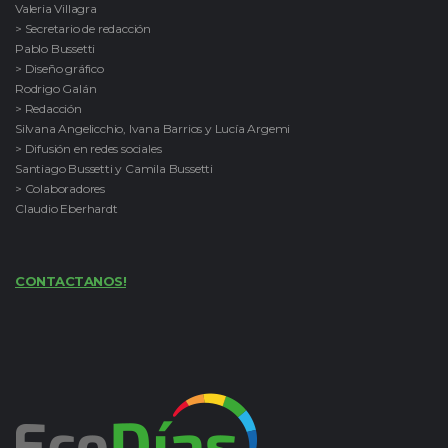
Valeria Villagra
> Secretario de redacción
Pablo Bussetti
> Diseño gráfico
Rodrigo Galán
> Redacción
Silvana Angelicchio, Ivana Barrios y Lucía Argemi
> Difusión en redes sociales
Santiago Bussetti y Camila Bussetti
> Colaboradores
Claudio Eberhardt
CONTACTANOS!