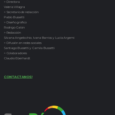
> Directora
Valeria Villagra
> Secretario de redacción
Pablo Bussetti
> Diseño gráfico
Rodrigo Galán
> Redacción
Silvana Angelicchio, Ivana Barrios y Lucía Argemi
> Difusión en redes sociales
Santiago Bussetti y Camila Bussetti
> Colaboradores
Claudio Eberhardt
CONTACTANOS!