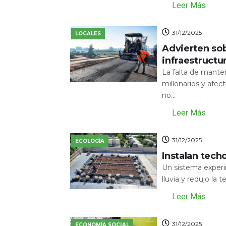
Leer Más
31/12/2025
LOCALES
Advierten sob
infraestructu
La falta de mante
millonarios y afecta
no...
Leer Más
31/12/2025
ECOLOGÍA
Instalan tech
Un sistema experi
lluvia y redujo la 
Leer Más
31/12/2025
ECONOMÍA SOCIAL