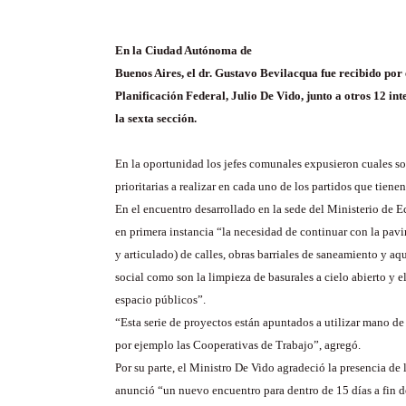
En la Ciudad Autónoma de
Buenos Aires, el dr. Gustavo Bevilacqua fue recibido por 
Planificación Federal, Julio De Vido, junto a otros 12 i
la sexta sección.
En la oportunidad los jefes comunales expusieron cuales so
prioritarias a realizar en cada uno de los partidos que tienen
En el encuentro desarrollado en la sede del Ministerio de 
en primera instancia “la necesidad de continuar con la pa
y articulado) de calles, obras barriales de saneamiento y aq
social como son la limpieza de basurales a cielo abierto y 
espacio públicos”.
“Esta serie de proyectos están apuntados a utilizar mano d
por ejemplo las Cooperativas de Trabajo”, agregó.
Por su parte, el Ministro De Vido agradeció la presencia de 
anunció “un nuevo encuentro para dentro de 15 días a fin 