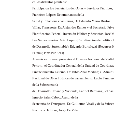
en los distintos planteos”.
Participaron los Secretarios de: Obras y Servicios Públicos, 
Francisco López; Determinantes de la
Salud y Relaciones Sanitarias, Dr. Eduardo Mario Bustos
Villar; Transporte, Dr. Alejandro Ramos y el Secretario Pri
Planificación Federal, Inversión Pública y Servicios, José M
Los Subsecretarios: Ariel López (Coordinación de Política 
de Desarrollo Sustentable), Edgardo Bortolozzi (Recursos H
Fatala (Obras Públicas).
Además estuvieron presentes el Director Nacional de Vialid
Periotti; el Coordinador General de la Unidad de Coordina
Financiamiento Externo, Dr. Pablo Abal Medina; el Adminis
Nacional de Obras Hídricas de Saneamiento, Lucio Tamburo
de la Subsecretaría
de Desarrollo Urbano y Vivienda, Gabriel Barotangi; el Ase
Ignacio Salas Cabot; Asesor de la
Secretaría de Transporte, Dr. Guillermo Vitall y de la Subsec
Recursos Hídricos, Jorge De Vido.