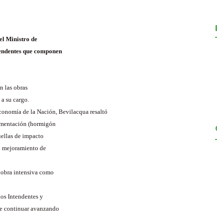
el Ministro de
ntendentes que componen
n las obras
 a su cargo.
Economía de la Nación, Bevilacqua resaltó
vimentación (hormigón
uellas de impacto
el mejoramiento de
e obra intensiva como
los Intendentes y
de continuar avanzando