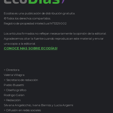
Ecodías es una publicación de distribución gratuita.
©Todos los derechos compartidos.
Registro de propiedad intelectual Nº5329002
Los artículos firmados no reflejan necesariamente la opinión de la editorial.
Agradecemos citar la fuente cuando reproduzcan este material y enviar
una copia a la editorial.
CONOCE MAS SOBRE ECODÍAS!
> Directora
Valeria Villagra
> Secretario de redacción
Pablo Bussetti
> Diseño gráfico
Rodrigo Galán
> Redacción
Silvana Angelicchio, Ivana Barrios y Lucía Argemi
> Difusión en redes sociales