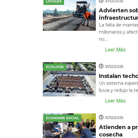
31/12/2025
LOCALES
Advierten sob
infraestructu
La falta de mante
millonarios y afecta
no...
Leer Más
31/12/2025
ECOLOGÍA
Instalan tech
Un sistema experi
lluvia y redujo la 
Leer Más
31/12/2025
ECONOMÍA SOCIAL
Atienden a pr
cosecha