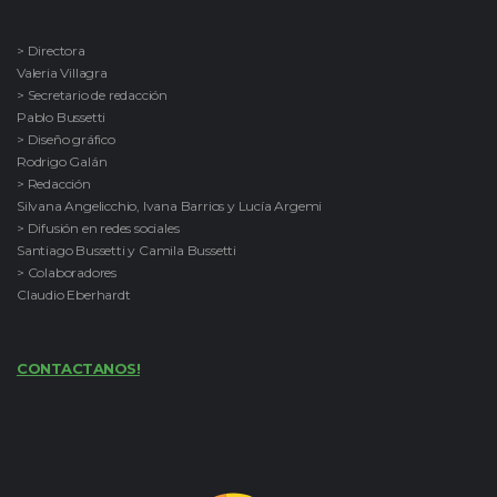
> Directora
Valeria Villagra
> Secretario de redacción
Pablo Bussetti
> Diseño gráfico
Rodrigo Galán
> Redacción
Silvana Angelicchio, Ivana Barrios y Lucía Argemi
> Difusión en redes sociales
Santiago Bussetti y Camila Bussetti
> Colaboradores
Claudio Eberhardt
CONTACTANOS!