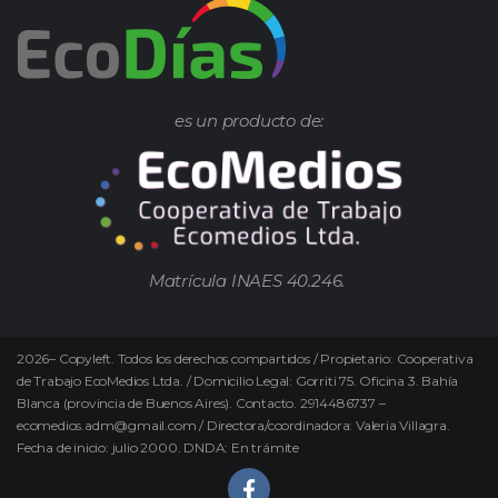
es un producto de:
Matrícula INAES 40.246.
2026
–
Copyleft.
Todos los derechos compartidos / Propietario: Cooperativa
de Trabajo EcoMedios Ltda. / Domicilio Legal: Gorriti 75. Oficina 3. Bahía
Blanca (provincia de Buenos Aires). Contacto. 2914486737 –
ecomedios.adm@gmail.com / Directora/coordinadora: Valeria Villagra.
Fecha de inicio: julio 2000. DNDA: En trámite