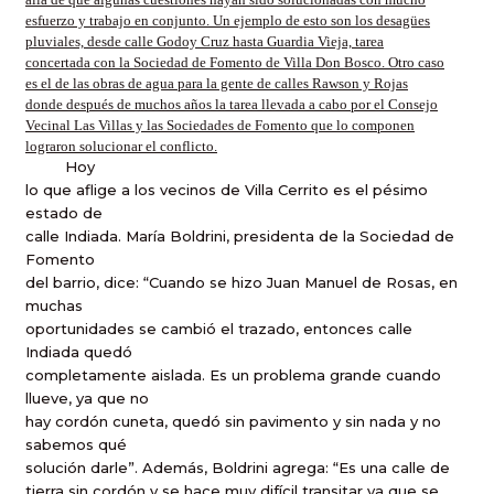
esfuerzo y trabajo en conjunto. Un ejemplo de esto son los desagües
pluviales, desde calle Godoy Cruz hasta Guardia Vieja, tarea
concertada con la Sociedad de Fomento de Villa Don Bosco. Otro caso
es el de las obras de agua para la gente de calles Rawson y Rojas
donde después de muchos años la tarea llevada a cabo por el Consejo
Vecinal Las Villas y las Sociedades de Fomento que lo componen
lograron solucionar el conflicto.
Hoy
lo que aflige a los vecinos de Villa Cerrito es el pésimo
estado de
calle Indiada. María Boldrini, presidenta de la Sociedad de
Fomento
del barrio, dice: “Cuando se hizo Juan Manuel de Rosas, en
muchas
oportunidades se cambió el trazado, entonces calle
Indiada quedó
completamente aislada. Es un problema grande cuando
llueve, ya que no
hay cordón cuneta, quedó sin pavimento y sin nada y no
sabemos qué
solución darle”. Además, Boldrini agrega: “Es una calle de
tierra sin cordón y se hace muy difícil transitar ya que se