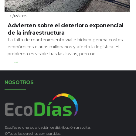
31/12/2025
Advierten sobre el deterioro exponencial
de la infraestructura
La falta de mantenimiento vial e hídrico genera costos
económicos diarios millonarios y afecta la logística. El
problema es visible tras las lluvias, pero no...
Leer Más
NOSOTROS
Ecodías es una publicación de distribución gratuita.
©Todos los derechos compartidos.