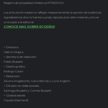
Registro de propiedad intelectual Nº5329002
Los artículos firmados no reflejan necesariamente la opinión de la editorial.
Agradecemos citar la fuente cuando reproduzcan este material y enviar
una copia a la editorial.
CONOCE MAS SOBRE ECODÍAS!
> Directora
Valeria Villagra
> Secretario de redacción
Pablo Bussetti
> Diseño gráfico
Rodrigo Galán
> Redacción
Silvana Angelicchio, Ivana Barrios y Lucía Argemi
> Difusión en redes sociales
Santiago Bussetti y Camila Bussetti
> Colaboradores
Claudio Eberhardt