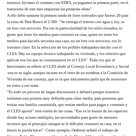
terrenos, hicimos el contrato con EDES, ya pagamos la primera parte, en el
transcurso de este mes empiezan las primeras obras”.
A ello debe sumarse la primera tanda de lotes sorteados que fueron 20 para
la zona de Don Bosco al 2.300: “Se entrega el terreno con agua y luz, es
un lote con servicios. Por eso la particularidad de los seleccionados, es
gente que tiene los medios para construir su casa, quien no tiene los
medios para hacerlo necesita una casa, no un lote con servicios, eso lo
tenemos claro. En la selección de los perfiles trabajamos mucho con el
CLES. Hay un equipo técnico trabajando en vivienda, y los criterios que
aplican son los que se consensuaron en el CLES”. Toda vez que el
funcionario se refiere al CLES alude al Consejo Local Económico y Social
-esa es su sigla- aunque incurre en el error de no nombrar a la Comisión de
Vivienda de ese consejo, que es la que únicamente participa de reuniones
en torno a ese tema.
“Es todo un proceso de largas discusiones y debates porque nosotros
teníamos una postura muy definida para clase media, para personas que
tenían una familia constituida, que tenían medios para pagar y construir y
el CLES aportó” otra visión de las cosas. “Eso es lo bueno de los espacios
donde hay actores múltiples, las necesidades para gente de menores
recursos que al principio aunque se le dificulte construir su casa, en el
futuro lo pueda hacer”. Como ejemplo, Ombrosi señaló el trabajo de