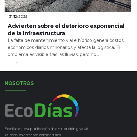
31/12/2025
Advierten sobre el deterioro exponencial
de la infraestructura
La falta de mantenimiento vial e hídrico genera costos
económicos diarios millonarios y afecta la logística. El
problema es visible tras las lluvias, pero no...
Leer Más
NOSOTROS
Ecodías es una publicación de distribución gratuita.
©Todos los derechos compartidos.