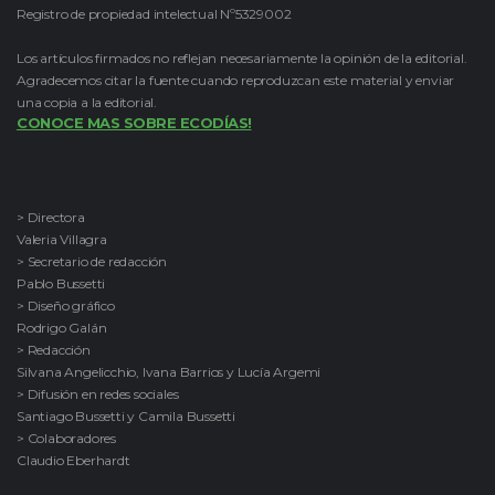
Registro de propiedad intelectual Nº5329002
Los artículos firmados no reflejan necesariamente la opinión de la editorial.
Agradecemos citar la fuente cuando reproduzcan este material y enviar
una copia a la editorial.
CONOCE MAS SOBRE ECODÍAS!
> Directora
Valeria Villagra
> Secretario de redacción
Pablo Bussetti
> Diseño gráfico
Rodrigo Galán
> Redacción
Silvana Angelicchio, Ivana Barrios y Lucía Argemi
> Difusión en redes sociales
Santiago Bussetti y Camila Bussetti
> Colaboradores
Claudio Eberhardt