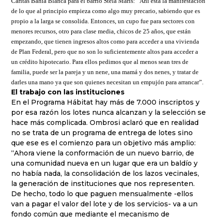
Cáritas Bahía Blanca para el barrio Stela Maris: “Ahí está la manifestación
de lo que al principio empieza como algo muy precario, sabiendo que es
propio a la larga se consolida. Entonces, un cupo fue para sectores con
menores recursos, otro para clase media, chicos de 25 años, que están
empezando, que tienen ingresos altos como para acceder a una vivienda
de Plan Federal, pero que no son lo suficientemente altos para acceder a
un crédito hipotecario. Para ellos pedimos que al menos sean tres de
familia, puede ser la pareja y un nene, una mamá y dos nenes, y tratar de
darles una mano ya que son quienes necesitan un empujón para arrancar”.
El trabajo con las instituciones
En el Programa Hábitat hay más de 7.000 inscriptos y
por esa razón los lotes nunca alcanzan y la selección se
hace más complicada. Ombrosi aclaró que en realidad
no se trata de un programa de entrega de lotes sino
que ese es el comienzo para un objetivo más amplio:
“Ahora viene la conformación de un nuevo barrio, de
una comunidad nueva en un lugar que era un baldío y
no había nada, la consolidación de los lazos vecinales,
la generación de instituciones que nos representen.
De hecho, todo lo que paguen mensualmente -ellos
van a pagar el valor del lote y de los servicios- va a un
fondo común que mediante el mecanismo de