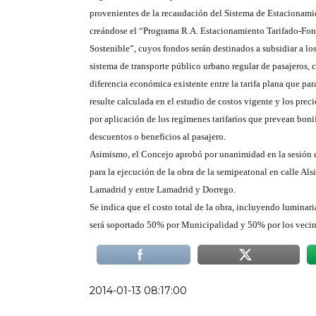
provenientes de la recaudación del Sistema de Estacionam
creándose el “Programa R.A. Estacionamiento Tarifado-F
Sostenible”, cuyos fondos serán destinados a subsidiar a los
sistema de transporte público urbano regular de pasajeros
diferencia económica existente entre la tarifa plana que pa
resulte calculada en el estudio de costos vigente y los prec
por aplicación de los regímenes tarifarios que prevean boni
descuentos o beneficios al pasajero.
Asimismo, el Concejo aprobó por unanimidad en la sesión d
para la ejecución de la obra de la semipeatonal en calle Alsi
Lamadrid y entre Lamadrid y Dorrego.
Se indica que el costo total de la obra, incluyendo luminar
será soportado 50% por Municipalidad y 50% por los vecino
2014-01-13 08:17:00