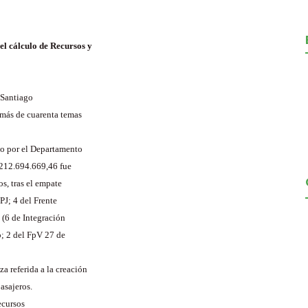
l cálculo de Recursos y
, Santiago
 más de cuarenta temas
do por el Departamento
.212.694.669,46 fue
s, tras el empate
PJ; 4 del Frente
 (6 de Integración
o; 2 del FpV 27 de
a referida a la creación
asajeros.
ecursos