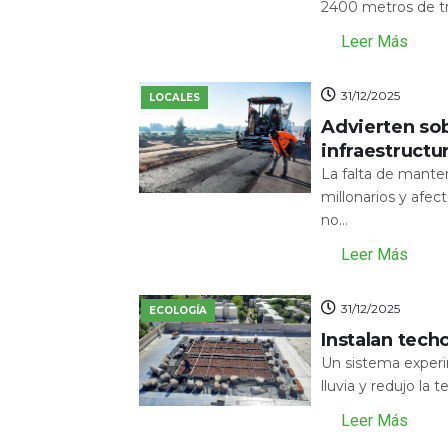
2400 metros de tr
Leer Más
31/12/2025
LOCALES
Advierten sob
infraestructu
La falta de mante
millonarios y afecta
no...
Leer Más
31/12/2025
ECOLOGÍA
Instalan tech
Un sistema experi
lluvia y redujo la 
Leer Más