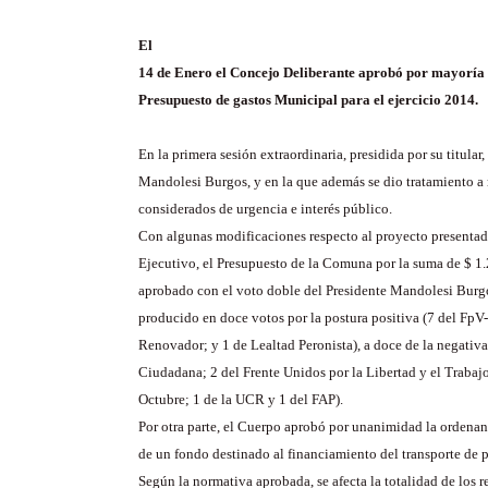
El
14 de Enero el Concejo Deliberante aprobó por mayoría e
Presupuesto de gastos Municipal para el ejercicio 2014.
En la primera sesión extraordinaria, presidida por su titular
Mandolesi Burgos, y en la que además se dio tratamiento a
considerados de urgencia e interés público.
Con algunas modificaciones respecto al proyecto presenta
Ejecutivo, el Presupuesto de la Comuna por la suma de $ 1
aprobado con el voto doble del Presidente Mandolesi Burgo
producido en doce votos por la postura positiva (7 del FpV-
Renovador; y 1 de Lealtad Peronista), a doce de la negativa
Ciudadana; 2 del Frente Unidos por la Libertad y el Trabaj
Octubre; 1 de la UCR y 1 del FAP).
Por otra parte, el Cuerpo aprobó por unanimidad la ordenanz
de un fondo destinado al financiamiento del transporte de p
Según la normativa aprobada, se afecta la totalidad de los r