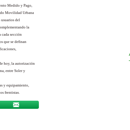
iento Medido y Pago,
ondo Movilidad Urbana
 usuarios del
, complementando la
ra cada sección
ios que se definan
ficaciones,
e hoy, la autorización
na, entre Soler y
ias y equipamiento,
s frentistas.