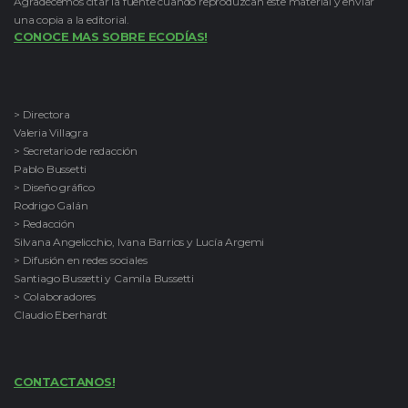
Agradecemos citar la fuente cuando reproduzcan este material y enviar
una copia a la editorial.
CONOCE MAS SOBRE ECODÍAS!
> Directora
Valeria Villagra
> Secretario de redacción
Pablo Bussetti
> Diseño gráfico
Rodrigo Galán
> Redacción
Silvana Angelicchio, Ivana Barrios y Lucía Argemi
> Difusión en redes sociales
Santiago Bussetti y Camila Bussetti
> Colaboradores
Claudio Eberhardt
CONTACTANOS!