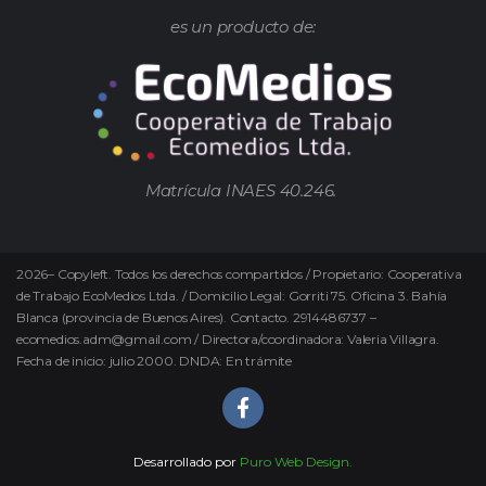
es un producto de:
Matrícula INAES 40.246.
2026
–
Copyleft.
Todos los derechos compartidos / Propietario: Cooperativa
de Trabajo EcoMedios Ltda. / Domicilio Legal: Gorriti 75. Oficina 3. Bahía
Blanca (provincia de Buenos Aires). Contacto. 2914486737 –
ecomedios.adm@gmail.com / Directora/coordinadora: Valeria Villagra.
Fecha de inicio: julio 2000. DNDA: En trámite
Desarrollado por
Puro Web Design.