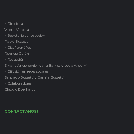
> Directora
Valeria Villagra
> Secretario de redacción
Pablo Bussetti
> Diseño gráfico
Rodrigo Galán
> Redacción
Silvana Angelicchio, Ivana Barrios y Lucía Argemi
> Difusión en redes sociales
Santiago Bussetti y Camila Bussetti
> Colaboradores
Claudio Eberhardt
CONTACTANOS!