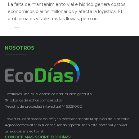
La falta de mantenimiento vial e hídrico genera costos
económicos diarios millonarios y afecta la logística. El
problema es visible tras las lluvias, pero no...
Leer Más
NOSOTROS
Ecodías es una publicación de distribución gratuita.
©Todos los derechos compartidos.
Registro de propiedad intelectual Nº5329002
Los artículos firmados no reflejan necesariamente la opinión de la editorial.
Agradecemos citar la fuente cuando reproduzcan este material y enviar
una copia a la editorial.
CONOCE MAS SOBRE ECODÍAS!