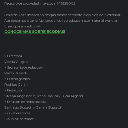
Registro de propiedad intelectual Nº5329002
Los artículos firmados no reflejan necesariamente la opinión de la editorial.
Agradecemos citar la fuente cuando reproduzcan este material y enviar
una copia a la editorial.
CONOCE MAS SOBRE ECODÍAS!
> Directora
Valeria Villagra
> Secretario de redacción
Pablo Bussetti
> Diseño gráfico
Rodrigo Galán
> Redacción
Silvana Angelicchio, Ivana Barrios y Lucía Argemi
> Difusión en redes sociales
Santiago Bussetti y Camila Bussetti
> Colaboradores
Claudio Eberhardt