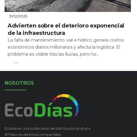
31/12/2025
Advierten sobre el deterioro exponencial
de la infraestructura
La falta de mantenimiento vial e hídrico genera costos
económicos diarios millonarios y afecta la logística. El
problema es visible tras las lluvias, pero no...
Leer Más
NOSOTROS
Ecodías es una publicación de distribución gratuita.
©Todos los derechos compartidos.