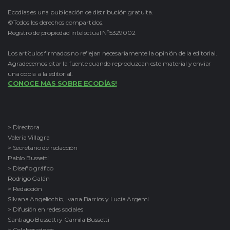
Ecodías es una publicación de distribución gratuita.
©Todos los derechos compartidos.
Registro de propiedad intelectual Nº5329002
Los artículos firmados no reflejan necesariamente la opinión de la editorial.
Agradecemos citar la fuente cuando reproduzcan este material y enviar
una copia a la editorial.
CONOCE MAS SOBRE ECODÍAS!
> Directora
Valeria Villagra
> Secretario de redacción
Pablo Bussetti
> Diseño gráfico
Rodrigo Galán
> Redacción
Silvana Angelicchio, Ivana Barrios y Lucía Argemi
> Difusión en redes sociales
Santiago Bussetti y Camila Bussetti
> Colaboradores