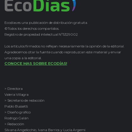
Ecodías es una publicación de distribución gratuita.
©Todos los derechos compartidos.
Registro de propiedad intelectual Nº5329002
Los artículos firmados no reflejan necesariamente la opinión de la editorial.
Agradecemos citar la fuente cuando reproduzcan este material y enviar
una copia a la editorial.
CONOCE MAS SOBRE ECODÍAS!
> Directora
Valeria Villagra
> Secretario de redacción
Pablo Bussetti
> Diseño gráfico
Rodrigo Galán
> Redacción
Silvana Angelicchio, Ivana Barrios y Lucía Argemi