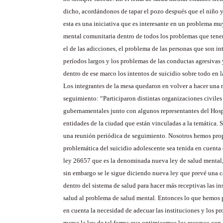
dicho, acordándonos de tapar el pozo después que el niño 
esta es una iniciativa que es interesante en un problema mu
mental comunitaria dentro de todos los problemas que ten
el de las adicciones, el problema de las personas que son in
períodos largos y los problemas de las conductas agresivas 
dentro de ese marco los intentos de suicidio sobre todo en 
Los integrantes de la mesa quedaron en volver a hacer una 
seguimiento: “Participaron distintas organizaciones civile
gubernamentales junto con algunos representantes del Hosp
entidades de la ciudad que están vinculadas a la temática. 
una reunión periódica de seguimiento. Nosotros hemos pro
problemática del suicidio adolescente sea tenida en cuenta 
ley 26657 que es la denominada nueva ley de salud mental,
sin embargo se le sigue diciendo nueva ley que prevé una 
dentro del sistema de salud para hacer más receptivas las in
salud al problema de salud mental. Entonces lo que hemos 
en cuenta la necesidad de adecuar las instituciones y los p
marca la ley de tal forma que optimicemos los recursos con