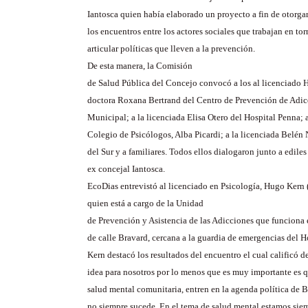
Iantosca quien había elaborado un proyecto a fin de otorgar
los encuentros entre los actores sociales que trabajan en tor
articular políticas que lleven a la prevención.
De esta manera, la Comisión
de Salud Pública del Concejo convocó a los al licenciado 
doctora Roxana Bertrand del Centro de Prevención de Adic
Municipal; a la licenciada Elisa Otero del Hospital Penna; a
Colegio de Psicólogos, Alba Picardi; a la licenciada Belén
del Sur y a familiares. Todos ellos dialogaron junto a edile
ex concejal Iantosca.
EcoDias entrevistó al licenciado en Psicología, Hugo Kern 
quien está a cargo de la Unidad
de Prevención y Asistencia de las Adicciones que funciona 
de calle Bravard, cercana a la guardia de emergencias del 
Kern destacó los resultados del encuentro el cual calificó 
idea para nosotros por lo menos que es muy importante es 
salud mental comunitaria, entren en la agenda política de 
no siempre sucede. En el tema de salud mental estamos sie