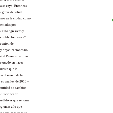
ya se cayó. Entonces
y grave de salud
emos en la ciudad como
ternadas por
y auto agresivas y
la población joven”.
reunión de
s y organizaciones no
ital Penna y de otras
Se quedó en hacer
puesto que la
en el marco de la
 es una ley de 2010 y
cantidad de cambios
stituciones de
pedido es que se tome
rogramas a lo que
 los que contamos en