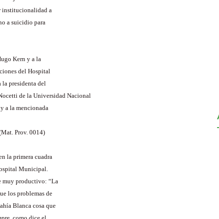
 institucionalidad a
no a suicidio para
Hugo Kern y a la
ciones del Hospital
 la presidenta del
 Nocetti de la Universidad Nacional
s y a la mencionada
(Mat. Prov. 0014)
en la primera cuadra
Hospital Municipal.
de muy productivo: “La
que los problemas de
Bahía Blanca cosa que
mpre, como dice el