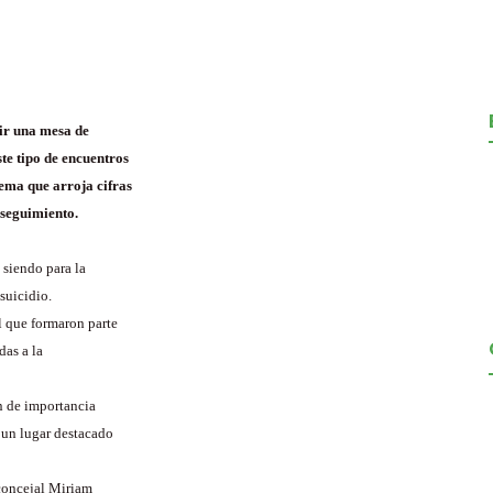
uir una mesa de
ste tipo de encuentros
ema que arroja cifras
 seguimiento.
 siendo para la
suicidio.
l que formaron parte
das a la
on de importancia
a un lugar destacado
 concejal Miriam