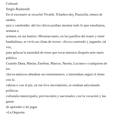
Cultural
Sergio Raimondi.
En el escenario se escuchó Vivaldi, Tchaikovsky, Piazzolla, ritmos de
samba,
jazz y candombe; ahí los chicos podían mostrar todo lo que estudiaron,
semana a
semana, en sus barrios. Mientras tanto, en los pasillos del teatro y entre
bambalinas, se vivía un clima de recreo: chicos corriendo y jugando, tal
vez,
para aplacar la ansiedad de tener que tocar minutos después ante tanto
público.
Cuando Dana, Matías, Esteban, Marcos, Naomi, Luciano o cualquiera de
los
chicos-músicos afinaban sus instrumentos, o intentaban seguir el ritmo
con la
cabeza o con el pie, en ese leve movimiento, se estaban articulando
políticas
culturales municipales, provinciales y nacionales, con la vocación y las
ganas
de aprender o de jugar.
«La Orquesta