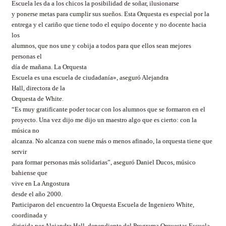
Escuela les da a los chicos la posibilidad de soñar, ilusionarse
y ponerse metas para cumplir sus sueños. Esta Orquesta es especial por la
entrega y el cariño que tiene todo el equipo docente y no docente hacia
los
alumnos, que nos une y cobija a todos para que ellos sean mejores
personas el
día de mañana. La Orquesta
Escuela es una escuela de ciudadanía», aseguró Alejandra
Hall, directora de la
Orquesta de White.
“Es muy gratificante poder tocar con los alumnos que se formaron en el
proyecto. Una vez dijo me dijo un maestro algo que es cierto: con la
música no
alcanza. No alcanza con suene más o menos afinado, la orquesta tiene que
servir
para formar personas más solidarias”, aseguró Daniel Ducos, músico
bahiense que
vive en La Angostura
desde el año 2000.
Participaron del encuentro la Orquesta Escuela de Ingeniero White,
coordinada y
dirigida por Alejandra Hall, dependiente del Programa Orquestas Escuela