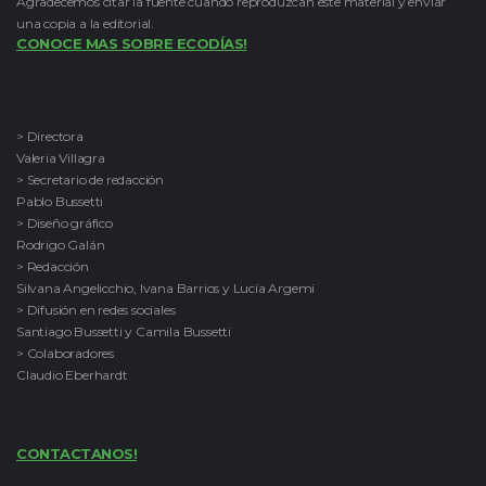
Agradecemos citar la fuente cuando reproduzcan este material y enviar
una copia a la editorial.
CONOCE MAS SOBRE ECODÍAS!
> Directora
Valeria Villagra
> Secretario de redacción
Pablo Bussetti
> Diseño gráfico
Rodrigo Galán
> Redacción
Silvana Angelicchio, Ivana Barrios y Lucía Argemi
> Difusión en redes sociales
Santiago Bussetti y Camila Bussetti
> Colaboradores
Claudio Eberhardt
CONTACTANOS!