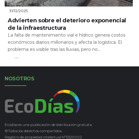
31/12/2025
Advierten sobre el deterioro exponencial
de la infraestructura
La falta de mantenimiento vial e hídrico genera costos
económicos diarios millonarios y afecta la logística. El
problema es visible tras las lluvias, pero no...
Leer Más
NOSOTROS
Ecodías es una publicación de distribución gratuita.
©Todos los derechos compartidos.
Registro de propiedad intelectual Nº5329002