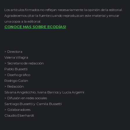
Los artículos firmados no reflejan necesariamente la opinión de la editorial.
Agradecemos citar la fuente cuando reproduzcan este material y enviar
una copia a la editorial.
CONOCE MAS SOBRE ECODÍAS!
> Directora
Valeria Villagra
> Secretario de redacción
Pablo Bussetti
> Diseño gráfico
Rodrigo Galán
> Redacción
Silvana Angelicchio, Ivana Barrios y Lucía Argemi
> Difusión en redes sociales
Santiago Bussetti y Camila Bussetti
> Colaboradores
Claudio Eberhardt