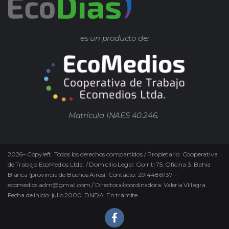
es un producto de:
Matrícula INAES 40.246.
2026
–
Copyleft.
Todos los derechos compartidos / Propietario: Cooperativa
de Trabajo EcoMedios Ltda. / Domicilio Legal: Gorriti 75. Oficina 3. Bahía
Blanca (provincia de Buenos Aires). Contacto. 2914486737 –
ecomedios.adm@gmail.com / Directora/coordinadora: Valeria Villagra.
Fecha de inicio: julio 2000. DNDA: En trámite