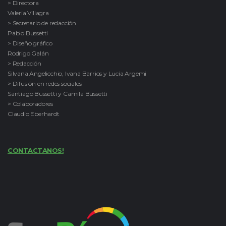
> Directora
Valeria Villagra
> Secretario de redacción
Pablo Bussetti
> Diseño gráfico
Rodrigo Galán
> Redacción
Silvana Angelicchio, Ivana Barrios y Lucía Argemi
> Difusión en redes sociales
Santiago Bussetti y Camila Bussetti
> Colaboradores
Claudio Eberhardt
CONTACTANOS!