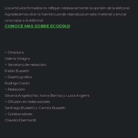
Los artículos firmados no reflejan necesariamente la opinión de la editorial.
Agradecemos citar la fuente cuando reproduzcan este material y enviar
una copia a la editorial.
CONOCE MAS SOBRE ECODÍAS!
> Directora
Valeria Villagra
> Secretario de redacción
Pablo Bussetti
> Diseño gráfico
Rodrigo Galán
> Redacción
Silvana Angelicchio, Ivana Barrios y Lucía Argemi
> Difusión en redes sociales
Santiago Bussetti y Camila Bussetti
> Colaboradores
Claudio Eberhardt