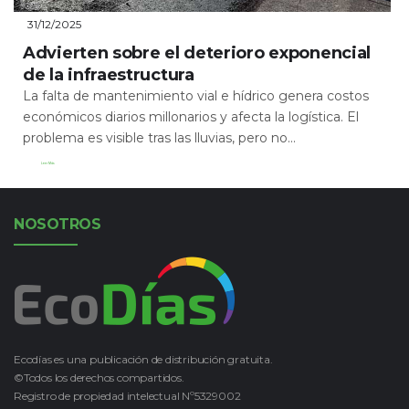
31/12/2025
Advierten sobre el deterioro exponencial
de la infraestructura
La falta de mantenimiento vial e hídrico genera costos
económicos diarios millonarios y afecta la logística. El
problema es visible tras las lluvias, pero no...
Leer Más
NOSOTROS
Ecodías es una publicación de distribución gratuita.
©Todos los derechos compartidos.
Registro de propiedad intelectual Nº5329002