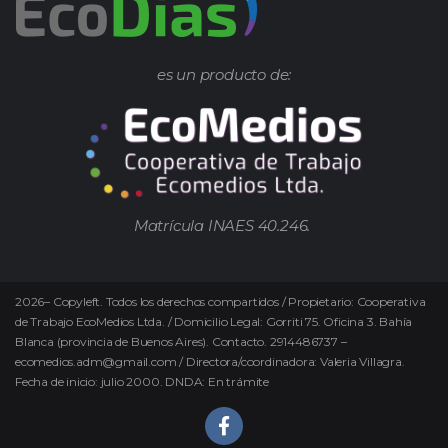
es un producto de:
Matrícula INAES 40.246.
2026
–
Copyleft.
Todos los derechos compartidos / Propietario: Cooperativa
de Trabajo EcoMedios Ltda. / Domicilio Legal: Gorriti 75. Oficina 3. Bahía
Blanca (provincia de Buenos Aires). Contacto. 2914486737 –
ecomedios.adm@gmail.com / Directora/coordinadora: Valeria Villagra.
Fecha de inicio: julio 2000. DNDA: En trámite