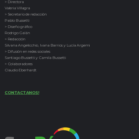
> Directora
Valeria Villagra
> Secretario de redacción
Pablo Bussetti
> Diseño gráfico
Rodrigo Galán
> Redacción
Silvana Angelicchio, Ivana Barrios y Lucía Argemi
> Difusión en redes sociales
Santiago Bussetti y Camila Bussetti
> Colaboradores
Claudio Eberhardt
CONTACTANOS!