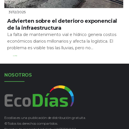
31/12/2025
Advierten sobre el deterioro exponencial
de la infraestructura
La falta de mantenimiento vial e hídrico genera costos
económicos diarios millonarios y afecta la logística. El
problema es visible tras las lluvias, pero no...
Leer Más
NOSOTROS
Ecodías es una publicación de distribución gratuita.
©Todos los derechos compartidos.