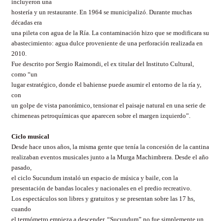
incluyeron una
hostería y un restaurante. En 1964 se municipalizó. Durante muchas
décadas era
una pileta con agua de la Ría. La contaminación hizo que se modificara su
abastecimiento: agua dulce proveniente de una perforación realizada en
2010.
Fue descrito por Sergio Raimondi, el ex titular del Instituto Cultural,
como “un
lugar estratégico, donde el bahiense puede asumir el entorno de la ría y,
con
un golpe de vista panorámico, tensionar el paisaje natural en una serie de
chimeneas petroquímicas que aparecen sobre el margen izquierdo”.
Ciclo musical
Desde hace unos años, la misma gente que tenía la concesión de la cantina
realizaban eventos musicales junto a la Murga Machimbrera. Desde el año
pasado,
el ciclo Sucundum instaló un espacio de música y baile, con la
presentación de
bandas locales y nacionales en el predio recreativo.
Los espectáculos son libres y gratuitos y se presentan sobre las 17 hs,
cuando
el termómetro empieza a descender. “Sucundum” no fue simplemente un