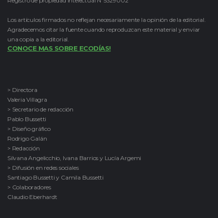
Registro de propiedad intelectual Nº5329002
Los artículos firmados no reflejan necesariamente la opinión de la editorial.
Agradecemos citar la fuente cuando reproduzcan este material y enviar
una copia a la editorial.
CONOCE MAS SOBRE ECODÍAS!
> Directora
Valeria Villagra
> Secretario de redacción
Pablo Bussetti
> Diseño gráfico
Rodrigo Galán
> Redacción
Silvana Angelicchio, Ivana Barrios y Lucía Argemi
> Difusión en redes sociales
Santiago Bussetti y Camila Bussetti
> Colaboradores
Claudio Eberhardt