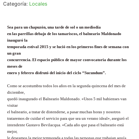
Categoría:
Locales
Sea para un chapuzón, una tarde de sol o un mediodía
en las parrillas debajo de los tamariscos, el balneario Maldonado
inauguró la
temporada estival 2015 y se lució en los primeros fines de semana con
un gran
concurrencia. El espacio público de mayor convocatoria durante los
meses de
enero y febrero disfrutó del inicio del ciclo “Sucundum”.
Como se acostumbra todos los años en la segunda quincena del mes de
diciembre,
quedó inaugurado el Balneario Maldonado. «Unos 5 mil bahienses van
visitar
el balneario, a tratar de distenderse, a pasar muchas horas y nosotros
trataremos de cuidar el servicio para que sea un verano ideal», aseguró el
intendente Gustavo Bevilacqua. «Cada año que pasa el balneario está
mejor,
le deseamos la mejor temporada a todas las personas que trabajan aquí».