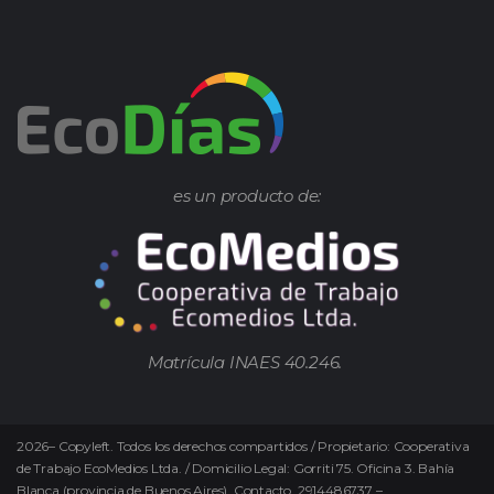
es un producto de:
Matrícula INAES 40.246.
2026
–
Copyleft.
Todos los derechos compartidos / Propietario: Cooperativa
de Trabajo EcoMedios Ltda. / Domicilio Legal: Gorriti 75. Oficina 3. Bahía
Blanca (provincia de Buenos Aires). Contacto. 2914486737 –