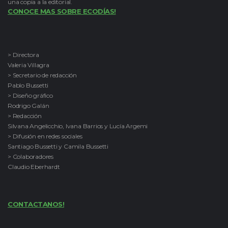
una copia a la editorial.
CONOCE MAS SOBRE ECODÍAS!
> Directora
Valeria Villagra
> Secretario de redacción
Pablo Bussetti
> Diseño gráfico
Rodrigo Galán
> Redacción
Silvana Angelicchio, Ivana Barrios y Lucía Argemi
> Difusión en redes sociales
Santiago Bussetti y Camila Bussetti
> Colaboradores
Claudio Eberhardt
CONTACTANOS!