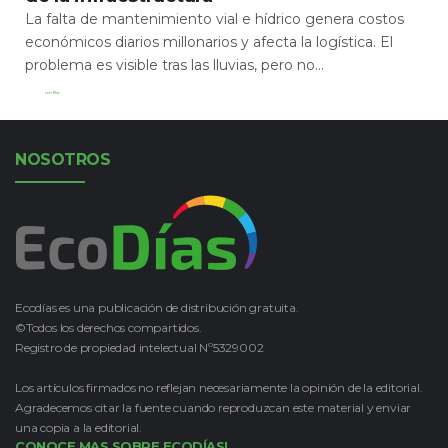
La falta de mantenimiento vial e hídrico genera costos
económicos diarios millonarios y afecta la logística. El
problema es visible tras las lluvias, pero no...
Leer Más
NOSOTROS
Ecodías es una publicación de distribución gratuita.
©Todos los derechos compartidos.
Registro de propiedad intelectual Nº5329002
Los artículos firmados no reflejan necesariamente la opinión de la editorial.
Agradecemos citar la fuente cuando reproduzcan este material y enviar
una copia a la editorial.
CONOCE MAS SOBRE ECODÍAS!