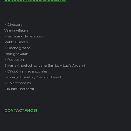
> Directora
Valeria Villagra
> Secretario de redacción
Pablo Bussetti
> Diseño gráfico
Rodrigo Galán
> Redacción
Silvana Angelicchio, Ivana Barrios y Lucía Argemi
> Difusión en redes sociales
Santiago Bussetti y Camila Bussetti
> Colaboradores
Claudio Eberhardt
CONTACTANOS!