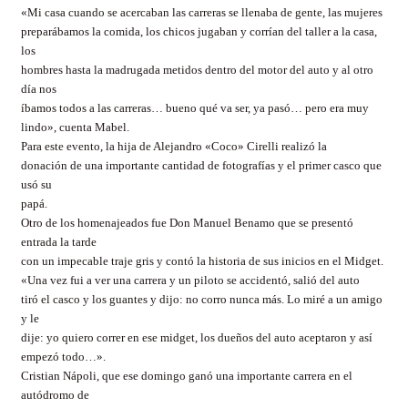
«Mi casa cuando se acercaban las carreras se llenaba de gente, las mujeres
preparábamos la comida, los chicos jugaban y corrían del taller a la casa,
los
hombres hasta la madrugada metidos dentro del motor del auto y al otro
día nos
íbamos todos a las carreras… bueno qué va ser, ya pasó… pero era muy
lindo», cuenta Mabel.
Para este evento, la hija de Alejandro «Coco» Cirelli realizó la
donación de una importante cantidad de fotografías y el primer casco que
usó su
papá.
Otro de los homenajeados fue Don Manuel Benamo que se presentó
entrada la tarde
con un impecable traje gris y contó la historia de sus inicios en el Midget.
«Una vez fui a ver una carrera y un piloto se accidentó, salió del auto
tiró el casco y los guantes y dijo: no corro nunca más. Lo miré a un amigo
y le
dije: yo quiero correr en ese midget, los dueños del auto aceptaron y así
empezó todo…».
Cristian Nápoli, que ese domingo ganó una importante carrera en el
autódromo de