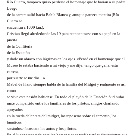
Río Cuarto, tampoco quiso perderse el homenaje que le harían a su padre.
Luego
de la carrera salió hacia Bahía Blanca y, aunque parezca mentira (Río
Cuarto se
encuentra a 1000 km.),
Cristian llegó alrededor de las 19 para reencontrarse con su papá en la
puerta
de la Confitería
de la Estación
y darle un abrazo con lágrimas en los ojos. «Pensé en el homenaje que el
Museo le estaba haciendo a mi viejo y me dije: tengo que ganar esta
carrera,
por suerte se me dio…».
Mabel de Plano siempre habla de la familia del Midget y realmente es así
como
se vive esta pasión bahiense. En todo el playón de la Estación Sud hubo
mate compartido entre los familiares de los pilotos, amigos charlando
apoyados
en la rueda delantera del midget, las reposeras sobre el cemento, los
fanáticos
sacándose fotos con los autos y los pilotos.
En el lugar preparado para los homenajes se podía ver las distinciones que