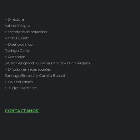
> Directora
Valeria Villagra
> Secretario de redacción
Pablo Bussetti
> Diseño gráfico
Rodrigo Galán
> Redacción
Silvana Angelicchio, Ivana Barrios y Lucía Argemi
> Difusión en redes sociales
Santiago Bussetti y Camila Bussetti
> Colaboradores
Claudio Eberhardt
CONTACTANOS!