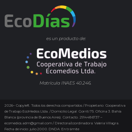
es un producto de:
Matrícula INAES 40.246.
2026
–
Copyleft.
Todos los derechos compartidos / Propietario: Cooperativa
de Trabajo EcoMedios Ltda. / Domicilio Legal: Gorriti 75. Oficina 3. Bahía
Blanca (provincia de Buenos Aires). Contacto. 2914486737 –
ecomedios.adm@gmail.com / Directora/coordinadora: Valeria Villagra.
Fecha de inicio: julio 2000. DNDA: En trámite