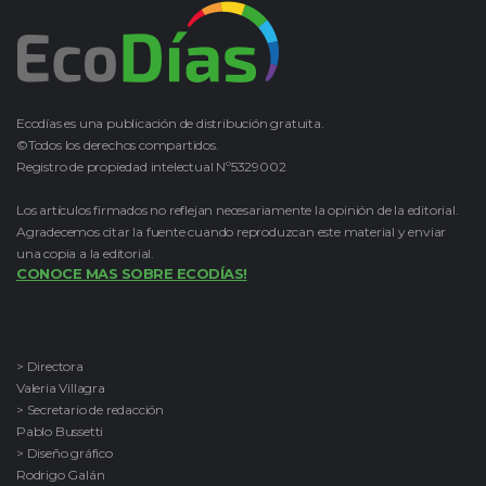
Ecodías es una publicación de distribución gratuita.
©Todos los derechos compartidos.
Registro de propiedad intelectual Nº5329002
Los artículos firmados no reflejan necesariamente la opinión de la editorial.
Agradecemos citar la fuente cuando reproduzcan este material y enviar
una copia a la editorial.
CONOCE MAS SOBRE ECODÍAS!
> Directora
Valeria Villagra
> Secretario de redacción
Pablo Bussetti
> Diseño gráfico
Rodrigo Galán