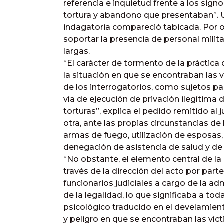
referencia e inquietud frente a los signo
tortura y abandono que presentaban”. Un
indagatoria compareció tabicada. Por o
soportar la presencia de personal milit
largas.
“El carácter de tormento de la práctica
la situación en que se encontraban la
de los interrogatorios, como sujetos p
vía de ejecución de privación ilegítima 
torturas”, explica el pedido remitido al
otra, ante las propias circunstancias de
armas de fuego, utilización de esposas, 
denegación de asistencia de salud y de
“No obstante, el elemento central de la 
través de la dirección del acto por part
funcionarios judiciales a cargo de la adm
de la legalidad, lo que significaba a to
psicológico traducido en el develamien
y peligro en que se encontraban las víc