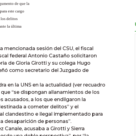
gumento de que la
para este cargo
los delitos
ante la última
mencionada sesión del CSU, el fiscal
scal federal Antonio Castaño solicitaron
ia de Gloria Girotti y su colega Hugo
eñó como secretario del Juzgado de
edra en la UNS en la actualidad (ver recuadro
n que “se dispongan allanamientos de los
los acusados, a los que endilgaron la
“destinada a cometer delitos” y el
al clandestino e ilegal implementado para
r la desaparición de personas”.
z Canale, acusaba a Girotti y Sierra
 desde una doble perspectiva”, por “la