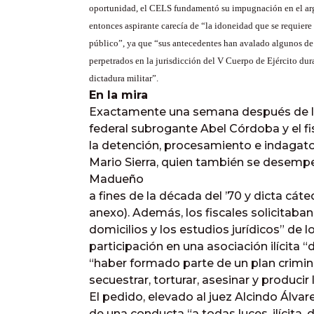
oportunidad, el CELS fundamentó su impugnación en el ar
entonces aspirante carecía de “la idoneidad que se requiere 
público”, ya que “sus antecedentes han avalado algunos de 
perpetrados en la jurisdicción del V Cuerpo de Ejército dur
dictadura militar”.
En la mira
Exactamente una semana después de la 
federal subrogante Abel Córdoba y el fi
la detención, procesamiento e indagator
Mario Sierra, quien también se desemp
Madueño
a fines de la década del ’70 y dicta cát
anexo). Además, los fiscales solicitaba
domicilios y los estudios jurídicos” de 
participación en una asociación ilícita 
“haber formado parte de un plan crimin
secuestrar, torturar, asesinar y produci
El pedido, elevado al juez Alcindo Álvare
de una conducta “a todas luces, ilícita,