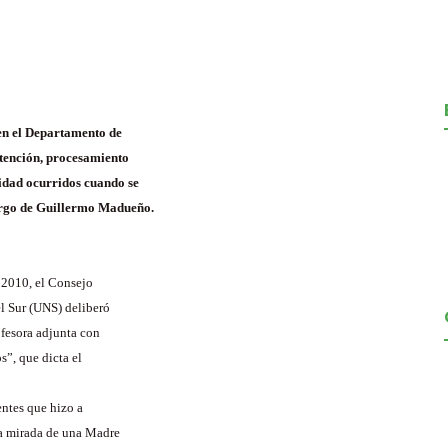
en el Departamento de
etención, procesamiento
idad ocurridos cuando se
argo de Guillermo Madueño.
o 2010, el Consejo
l Sur (UNS) deliberó
ofesora adjunta con
s”, que dicta el
entes que hizo a
ta mirada de una Madre