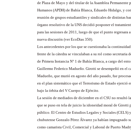
de Plaza de Mayo y del titular de la Asamblea Permanente 
Humanos (APDH) de Bahía Blanca, Eduardo Hidalgo, y con l
reunión de grupos estudiantiles y sindicales de distintas b
órgano resolutivo de la UNS decidió posponer el tratamient
para las sesiones de 2011, luego de que el punto regresara
nueva discusión (ver EcoDias 350).
Los antecedentes por los que se cuestionaba la continuidad 
frente de la cátedra se vinculaban a su rol como secretaria 
de Primera Instancia N° 1 de Bahía Blanca, a cargo del ent
Guillermo Federico Madueño. Girotti se desempeñó en el c
Madueño, que murió en agosto del año pasado, fue procesad
en el plan sistemático que el Terrorismo de Estado ejerció e
bajo la órbita del V Cuerpo de Ejército.
La sesión de mediados de diciembre en el CSU no resultó l
que se puso en tela de juicio la idoneidad moral de Girotti 
público. El Centro de Estudios Legales y Sociales (CELS) y
chubutense Gonzalo Pérez Álvarez ya habían impugnado su
como camarista Civil, Comercial y Laboral de Puerto Madr