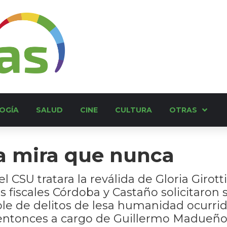
OGÍA
SALUD
CINE
CULTURA
OTRAS
la mira que nunca
CSU tratara la reválida de Gloria Girott
 fiscales Córdoba y Castaño solicitaron
ble de delitos de lesa humanidad ocur
entonces a cargo de Guillermo Madueño