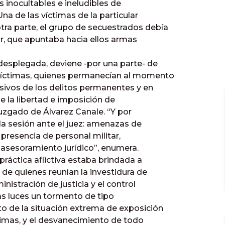
s inocultables e ineludibles de
a de las víctimas de la particular
tra parte, el grupo de secuestrados debía
ar, que apuntaba hacia ellos armas
 desplegada, deviene -por una parte- de
s víctimas, quienes permanecían al momento
asivos de los delitos permanentes y en
de la libertad e imposición de
 juzgado de Álvarez Canale. “Y por
 la sesión ante el juez: amenazas de
presencia de personal militar,
 asesoramiento jurídico”, enumera.
práctica aflictiva estaba brindada a
e de quienes reunían la investidura de
inistración de justicia y el control
das luces un tormento de tipo
to de la situación extrema de exposición
timas, y el desvanecimiento de todo