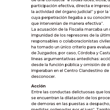
participación efectiva, directa e impres
la actividad del órgano judicial” y por l
cuya perpetración llegaba a su conocimi
que intervenían de manera efectiva”.
La acusación de la Fiscalía marcaba un n
impunidad de los represores de la últi
responsables o colaboracionistas civile
ha tomado un único criterio para evalua
de Juzgados, por caso, Córdoba y Cast
líneas argumentativas antedichas: acci
desde la función pública y omisión de d
imperaban en el Centro Clandestino de
desconocer.
Acción
Entre las conductas delictuosas que los 
se encuentran la dilatación de los proce
de demoras en las puestas a despacho,
medidas ordenadas por el juez”. También