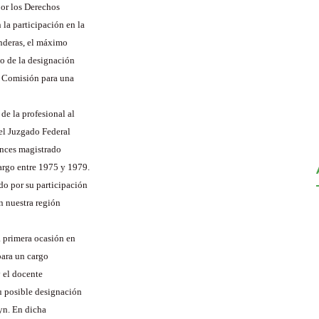
por los Derechos
a participación en la
anderas, el máximo
o de la designación
 a Comisión para una
de la profesional al
del Juzgado Federal
onces magistrado
argo entre 1975 y 1979.
o por su participación
n nuestra región
a primera ocasión en
para un cargo
 el docente
 posible designación
yn. En dicha