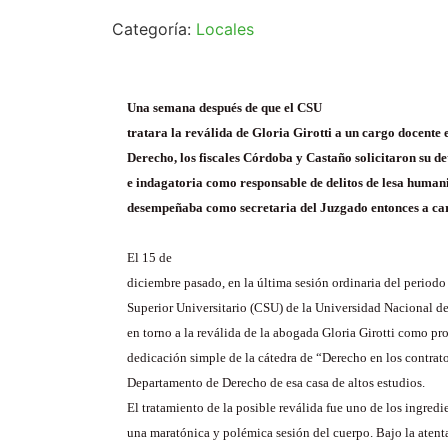
Categoría:
Locales
Una semana después de que el CSU
tratara la reválida de
Gloria Girotti
a un cargo docente 
Derecho, los fiscales Córdoba y Castaño solicitaron su d
e indagatoria como responsable de delitos de lesa human
desempeñaba como secretaria del Juzgado entonces a c
El 15 de
diciembre pasado, en la última sesión ordinaria del period
Superior Universitario (CSU) de la Universidad Nacional de
en torno a la reválida de la abogada Gloria Girotti como pr
dedicación simple de la cátedra de “Derecho en los contrato
Departamento de Derecho de esa casa de altos estudios.
El tratamiento de la posible reválida fue uno de los ingredi
una maratónica y polémica sesión del cuerpo. Bajo la aten