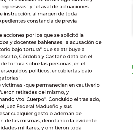
 represivas” y “el aval de actuaciones
de instrucción, al margen de toda
 expedientes constancia de previa
 acciones por los que se solicitó la
os y docentes bahienses, la acusación de
orio bajo tortura” que se atribuye a
escrito, Córdoba y Castaño detallan el
 de tortura sobre las personas, en el
erseguidos políticos, encubiertas bajo
atorias”.
las víctimas -que permanecían en cautiverio
 fueron retiradas del mismo, y
ndo Vto. Cuerpo”. Concluido el traslado,
, el juez Federal Madueño y sus
xpresar cualquier gesto o ademán de
ión de las mismas, denotando la evidente
idades militares, y omitieron toda