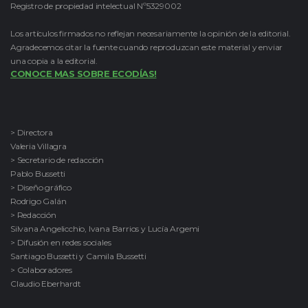
Registro de propiedad intelectual Nº5329002
Los artículos firmados no reflejan necesariamente la opinión de la editorial.
Agradecemos citar la fuente cuando reproduzcan este material y enviar
una copia a la editorial.
CONOCE MAS SOBRE ECODÍAS!
> Directora
Valeria Villagra
> Secretario de redacción
Pablo Bussetti
> Diseño gráfico
Rodrigo Galán
> Redacción
Silvana Angelicchio, Ivana Barrios y Lucía Argemi
> Difusión en redes sociales
Santiago Bussetti y Camila Bussetti
> Colaboradores
Claudio Eberhardt