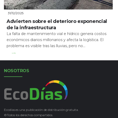
31/12/2025
Advierten sobre el deterioro exponencial
de la infraestructura
La falta de mantenimiento vial e hídrico genera costos
económicos diarios millonarios y afecta la logística. El
problema es visible tras las lluvias, pero no...
Leer Más
NOSOTROS
Ecodías es una publicación de distribución gratuita.
©Todos los derechos compartidos.