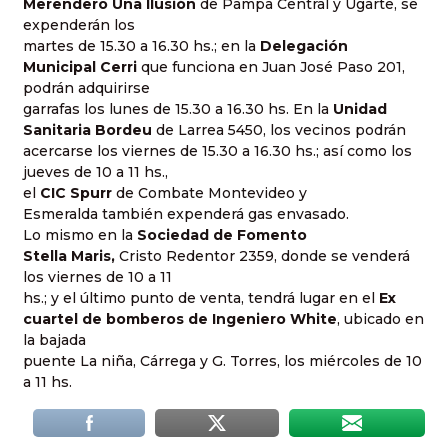
Merendero Una Ilusión
de Pampa Central y Ugarte, se
expenderán los
martes de 15.30 a 16.30 hs.; en la
Delegación
Municipal Cerri
que funciona en Juan José Paso 201,
podrán adquirirse
garrafas los lunes de 15.30 a 16.30 hs. En la
Unidad
Sanitaria Bordeu
de Larrea 5450, los vecinos podrán
acercarse los viernes de 15.30 a 16.30 hs.; así como los
jueves de 10 a 11 hs.,
el
CIC Spurr
de Combate Montevideo y
Esmeralda también expenderá gas envasado.
Lo mismo en la
Sociedad de Fomento
Stella Maris,
Cristo Redentor 2359, donde se venderá
los viernes de 10 a 11
hs.; y el último punto de venta, tendrá lugar en el
Ex
cuartel de bomberos de Ingeniero White
, ubicado en
la bajada
puente La niña, Cárrega y G. Torres, los miércoles de 10
a 11 hs.