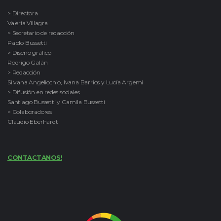
> Directora
Valeria Villagra
> Secretario de redacción
Pablo Bussetti
> Diseño gráfico
Rodrigo Galán
> Redacción
Silvana Angelicchio, Ivana Barrios y Lucía Argemi
> Difusión en redes sociales
Santiago Bussetti y Camila Bussetti
> Colaboradores
Claudio Eberhardt
CONTACTANOS!