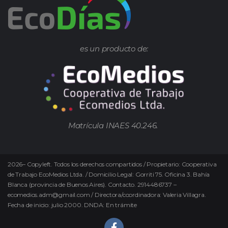
es un producto de:
Matrícula INAES 40.246.
2026
–
Copyleft.
Todos los derechos compartidos / Propietario: Cooperativa
de Trabajo EcoMedios Ltda. / Domicilio Legal: Gorriti 75. Oficina 3. Bahía
Blanca (provincia de Buenos Aires). Contacto. 2914486737 –
ecomedios.adm@gmail.com / Directora/coordinadora: Valeria Villagra.
Fecha de inicio: julio 2000. DNDA: En trámite