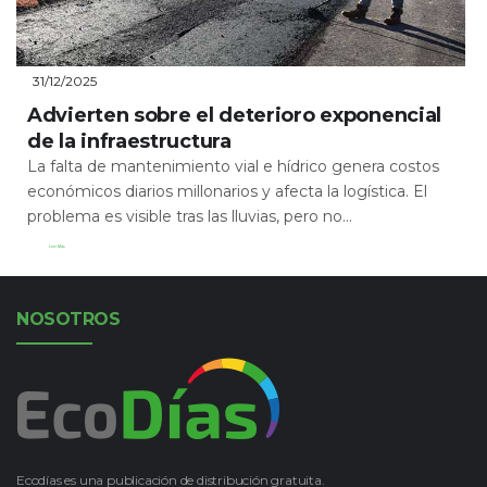
31/12/2025
Advierten sobre el deterioro exponencial
de la infraestructura
La falta de mantenimiento vial e hídrico genera costos
económicos diarios millonarios y afecta la logística. El
problema es visible tras las lluvias, pero no...
Leer Más
NOSOTROS
Ecodías es una publicación de distribución gratuita.