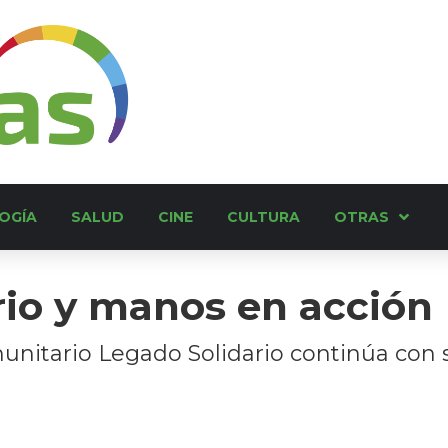
OGÍA
SALUD
CINE
CULTURA
OTRAS
rio y manos en acción
unitario Legado Solidario continúa con s