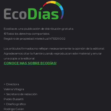
Ecodías es una publicación de distribución gratuita.
©Todos los derechos compartidos.
Registro de propiedad intelectual Nº5329002
Los artículos firmados no reflejan necesariamente la opinión de la editorial.
Agradecemos citar la fuente cuando reproduzcan este material y enviar
una copia a la editorial.
CONOCE MAS SOBRE ECODÍAS!
> Directora
Valeria Villagra
> Secretario de redacción
Pablo Bussetti
> Diseño gráfico
Rodrigo Galán