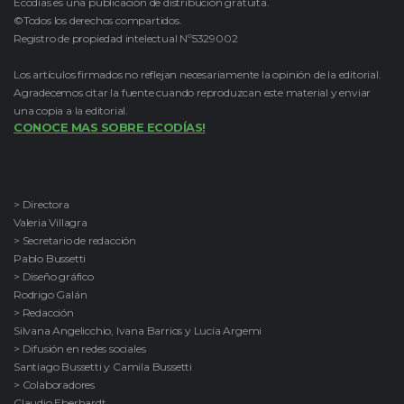
Ecodías es una publicación de distribución gratuita.
©Todos los derechos compartidos.
Registro de propiedad intelectual Nº5329002
Los artículos firmados no reflejan necesariamente la opinión de la editorial.
Agradecemos citar la fuente cuando reproduzcan este material y enviar
una copia a la editorial.
CONOCE MAS SOBRE ECODÍAS!
> Directora
Valeria Villagra
> Secretario de redacción
Pablo Bussetti
> Diseño gráfico
Rodrigo Galán
> Redacción
Silvana Angelicchio, Ivana Barrios y Lucía Argemi
> Difusión en redes sociales
Santiago Bussetti y Camila Bussetti
> Colaboradores
Claudio Eberhardt