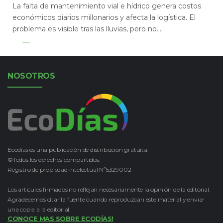
La falta de mantenimiento vial e hídrico genera costos
económicos diarios millonarios y afecta la logística. El
problema es visible tras las lluvias, pero no...
Leer Más
NOSOTROS
Ecodías es una publicación de distribución gratuita.
©Todos los derechos compartidos.
Registro de propiedad intelectual Nº5329002
Los artículos firmados no reflejan necesariamente la opinión de la editorial.
Agradecemos citar la fuente cuando reproduzcan este material y enviar
una copia a la editorial.
CONOCE MAS SOBRE ECODÍAS!