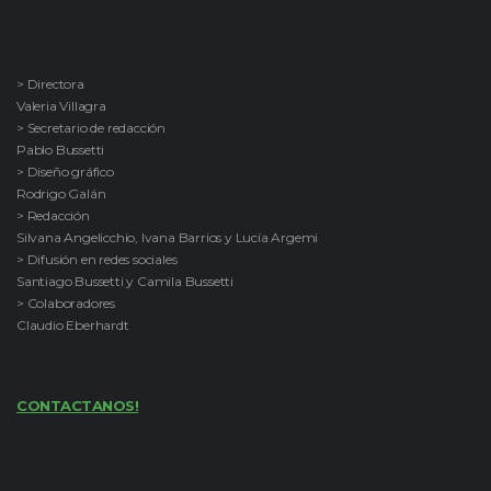
> Directora
Valeria Villagra
> Secretario de redacción
Pablo Bussetti
> Diseño gráfico
Rodrigo Galán
> Redacción
Silvana Angelicchio, Ivana Barrios y Lucía Argemi
> Difusión en redes sociales
Santiago Bussetti y Camila Bussetti
> Colaboradores
Claudio Eberhardt
CONTACTANOS!