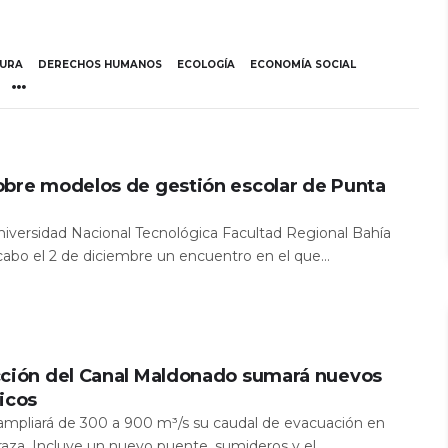
TURA
DERECHOS HUMANOS
ECOLOGÍA
ECONOMÍA SOCIAL
obre modelos de gestión escolar de Punta
Universidad Nacional Tecnológica Facultad Regional Bahía
 cabo el 2 de diciembre un encuentro en el que...
cción del Canal Maldonado sumará nuevos
icos
a ampliará de 300 a 900 m³/s su caudal de evacuación en
aza. Incluye un nuevo puente, sumideros y el...