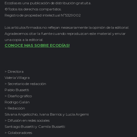
Ecodías es una publicación de distribución gratuita.
©Todos los derechos compartidos.
Registro de propiedad intelectual Nº5329002
Los artículos firmados no reflejan necesariamente la opinión de la editorial.
Agradecemos citar la fuente cuando reproduzcan este material y enviar
una copia a la editorial.
CONOCE MAS SOBRE ECODÍAS!
> Directora
Valeria Villagra
> Secretario de redacción
Pablo Bussetti
> Diseño gráfico
Rodrigo Galán
> Redacción
Silvana Angelicchio, Ivana Barrios y Lucía Argemi
> Difusión en redes sociales
Santiago Bussetti y Camila Bussetti
> Colaboradores