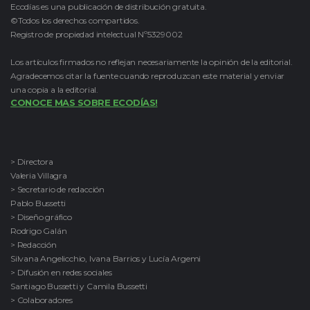
Ecodías es una publicación de distribución gratuita.
©Todos los derechos compartidos.
Registro de propiedad intelectual Nº5329002
Los artículos firmados no reflejan necesariamente la opinión de la editorial.
Agradecemos citar la fuente cuando reproduzcan este material y enviar
una copia a la editorial.
CONOCE MAS SOBRE ECODÍAS!
> Directora
Valeria Villagra
> Secretario de redacción
Pablo Bussetti
> Diseño gráfico
Rodrigo Galán
> Redacción
Silvana Angelicchio, Ivana Barrios y Lucía Argemi
> Difusión en redes sociales
Santiago Bussetti y Camila Bussetti
> Colaboradores